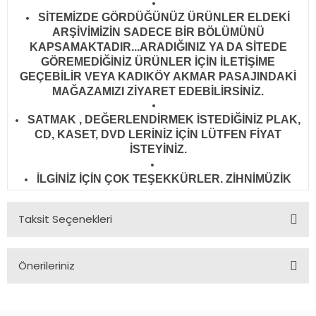
SİTEMİZDE GÖRDÜĞÜNÜZ ÜRÜNLER ELDEKİ
ARŞİVİMİZİN SADECE BİR BÖLÜMÜNÜ
KAPSAMAKTADIR...ARADIĞINIZ YA DA SİTEDE
GÖREMEDİĞİNİZ ÜRÜNLER İÇİN İLETİŞİME
GEÇEBİLİR VEYA KADIKÖY AKMAR PASAJINDAKİ
MAĞAZAMIZI ZİYARET EDEBİLİRSİNİZ.
SATMAK , DEĞERLENDİRMEK İSTEDİĞİNİZ PLAK,
CD, KASET, DVD LERİNİZ İÇİN LÜTFEN FİYAT
İSTEYİNİZ.
İLGİNİZ İÇİN ÇOK TEŞEKKÜRLER. ZİHNİMÜZİK
Taksit Seçenekleri
Önerileriniz
Bu ürünün fiyat bilgisi, resim, ürün açıklamalarında ve diğer
konularda yetersiz gördüğünüz noktaları öneri formunu