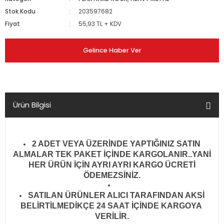
Stok Kodu
203597682
Fiyat
55,93 TL + KDV
Gelince Haber Ver
Ürün Bilgisi
2 ADET VEYA ÜZERİNDE YAPTIĞINIZ SATIN
ALMALAR TEK PAKET İÇİNDE KARGOLANIR..YANİ
HER ÜRÜN İÇİN AYRI AYRI KARGO ÜCRETİ
ÖDEMEZSİNİZ.
SATILAN ÜRÜNLER ALICI TARAFINDAN AKSİ
BELİRTİLMEDİKÇE 24 SAAT İÇİNDE KARGOYA
VERİLİR
.