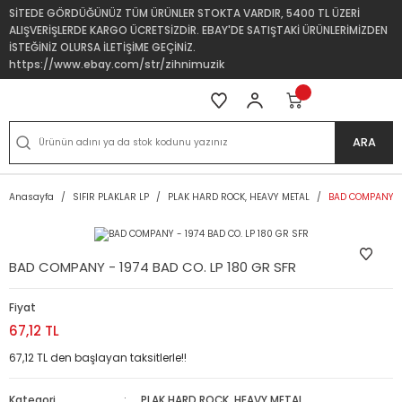
SİTEDE GÖRDÜĞÜNÜZ TÜM ÜRÜNLER STOKTA VARDIR, 5400 TL ÜZERİ
ALIŞVERİŞLERDE KARGO ÜCRETSİZDİR. EBAY'DE SATIŞTAKİ ÜRÜNLERİMİZDEN
İSTEĞİNİZ OLURSA İLETİŞİME GEÇİNİZ.
https://www.ebay.com/str/zihnimuzik
ARA
Anasayfa
SIFIR PLAKLAR LP
PLAK HARD ROCK, HEAVY METAL
BAD COMPANY - 
BAD COMPANY - 1974 BAD CO. LP 180 GR SFR
Fiyat
67,12 TL
67,12 TL den başlayan taksitlerle!!
Kategori
PLAK HARD ROCK, HEAVY METAL