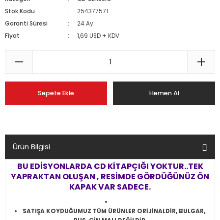
Stok Kodu
254377571
Garanti Süresi
24 Ay
Fiyat
1,69 USD + KDV
Sepete Ekle
Hemen Al
Ürün Bilgisi
BU EDİSYONLARDA CD KİTAPÇIĞI YOKTUR..TEK
YAPRAKTAN OLUŞAN , RESİMDE GÖRDÜĞÜNÜZ ÖN
KAPAK VAR SADECE.
SATIŞA KOYDUĞUMUZ TÜM ÜRÜNLER ORİJİNALDİR, BULGAR,