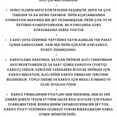
RUS, ÇİN MALI DEĞİLDİR,
İKİNCİ ELLERİN HEPSİ KONTROLDEN GEÇMİŞTİR, HEPSİ YA ÇOK
TEMİZDİR YA DA SIFIRA YAKINDIR. ÜRÜN AÇIKLAMASINDA
KONDİSYON HAKKINDA BİR ŞEY YAZMAMIŞSAM, ÜRÜN ÇOK İYİ VE
ÜSTÜNDE KONDİSYONDADIR. BU KONULARDA SORU
SORULMASINA GEREK YOKTUR
2 ADET VEYA ÜZERİNDE YAPTIĞINIZ SATIN ALMALAR TEK PAKET
İÇİNDE KARGOLANIR..YANİ HER ÜRÜN İÇİN AYRI AYRI KARGO
ÜCRETİ ÖDEMEZSİNİZ.
KARGOLAMA HAKKINDA; SATILAN ÜRÜNLER ALICI TARAFINDAN
AKSİ BELİRTİLMEDİKÇE 24 SAAT İÇİNDE KARGOYA (YURTİÇİ
KARGO) VERİLİR, İLERLEYEN TARİHLERDE BİTECEK ÜRÜNLER İÇİN
KARGO BEKLETİLİR, ALICI DİĞER KARGO FİRMALARI TERCİHİNİ
BİLDİREBİLİR. TOPLU ÖDEME VE KARGO İÇİN MESAJ ATMANIZ İYİ
OLUR, DİYALOG İYİDİR.
KARGO FİRMALARININ FİYATLARI HEM İNDİRİMİM, HEM DE HER
ZAMAN ŞUBEYE TESLİM ETTİĞİM HALDE BAZI ALICILAR İÇİN PAHALI
OLABİLMEKTEDİR, BUNDA BENİM YAPABİLECEĞİM BİR ŞEY YOK,
KARGO FİYATI YÜZÜNDEN OLUMSUZ YORUM BIRAKILMASINI KABUL
ETMEK MÜMKÜN DEĞİL .