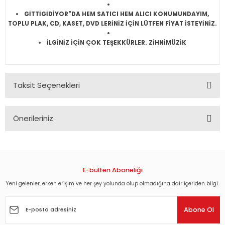
GİTTİGİDİYOR"DA HEM SATICI HEM ALICI KONUMUNDAYIM,
TOPLU PLAK, CD, KASET, DVD LERİNİZ İÇİN LÜTFEN FİYAT İSTEYİNİZ.
İLGİNİZ İÇİN ÇOK TEŞEKKÜRLER. ZİHNİMÜZİK
Taksit Seçenekleri
Önerileriniz
Bu ürünün fiyat bilgisi, resim, ürün açıklamalarında ve diğer
konularda yetersiz gördüğünüz noktaları öneri formunu
kullanarak tarafımıza iletebilirsiniz.
Görüş ve önerileriniz için teşekkür ederiz.
E-bülten Aboneliği
Yeni gelenler, erken erişim ve her şey yolunda olup olmadığına dair içeriden bilgi.
Ürün resmi kalitesiz, bozuk veya görüntülenemiyor.
Ürün açıklamasında eksik bilgiler bulunuyor.
Abone Ol
Ürün bilgilerinde hatalar bulunuyor.