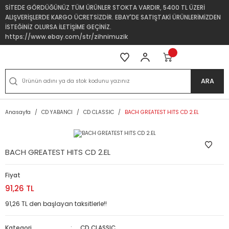
SİTEDE GÖRDÜĞÜNÜZ TÜM ÜRÜNLER STOKTA VARDIR, 5400 TL ÜZERİ
ALIŞVERİŞLERDE KARGO ÜCRETSİZDİR. EBAY'DE SATIŞTAKİ ÜRÜNLERİMİZDEN
İSTEĞİNİZ OLURSA İLETİŞİME GEÇİNİZ.
https://www.ebay.com/str/zihnimuzik
ARA
Anasayfa
CD YABANCI
CD CLASSIC
BACH GREATEST HITS CD 2.EL
BACH GREATEST HITS CD 2.EL
Fiyat
91,26 TL
91,26 TL den başlayan taksitlerle!!
Kategori
CD CLASSIC