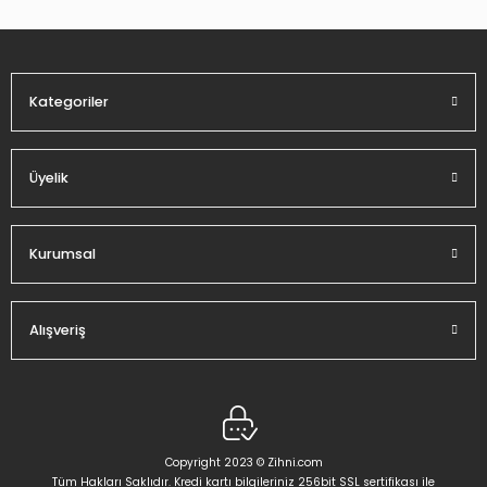
Ürün fiyatı diğer sitelerden daha pahalı.
Bu ürüne benzer farklı alternatifler olmalı.
Kategoriler
Üyelik
Gönder
Kurumsal
Alışveriş
Copyright 2023 © Zihni.com
Tüm Hakları Saklıdır. Kredi kartı bilgileriniz 256bit SSL sertifikası ile