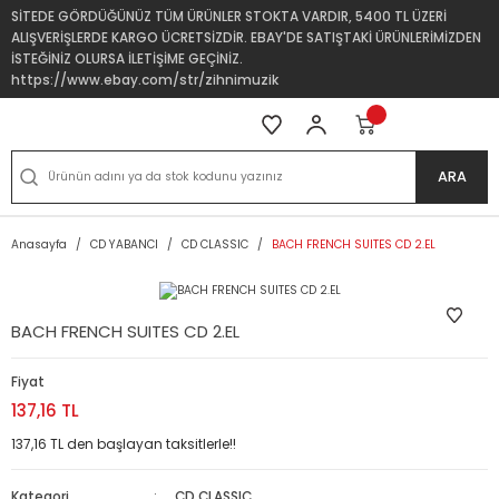
SİTEDE GÖRDÜĞÜNÜZ TÜM ÜRÜNLER STOKTA VARDIR, 5400 TL ÜZERİ
ALIŞVERİŞLERDE KARGO ÜCRETSİZDİR. EBAY'DE SATIŞTAKİ ÜRÜNLERİMİZDEN
İSTEĞİNİZ OLURSA İLETİŞİME GEÇİNİZ.
https://www.ebay.com/str/zihnimuzik
ARA
Anasayfa
CD YABANCI
CD CLASSIC
BACH FRENCH SUITES CD 2.EL
BACH FRENCH SUITES CD 2.EL
Fiyat
137,16 TL
137,16 TL den başlayan taksitlerle!!
Kategori
CD CLASSIC