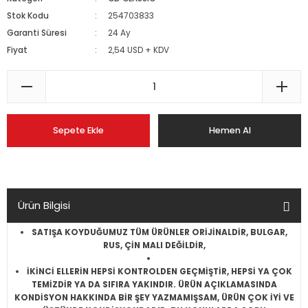
Stok Kodu
254703833
Garanti Süresi
24 Ay
Fiyat
2,54 USD + KDV
Sepete Ekle
Hemen Al
Ürün Bilgisi
SATIŞA KOYDUĞUMUZ TÜM ÜRÜNLER ORİJİNALDİR, BULGAR,
RUS, ÇİN MALI DEĞİLDİR,
İKİNCİ ELLERİN HEPSİ KONTROLDEN GEÇMİŞTİR, HEPSİ YA ÇOK
TEMİZDİR YA DA SIFIRA YAKINDIR. ÜRÜN AÇIKLAMASINDA
KONDİSYON HAKKINDA BİR ŞEY YAZMAMIŞSAM, ÜRÜN ÇOK İYİ VE