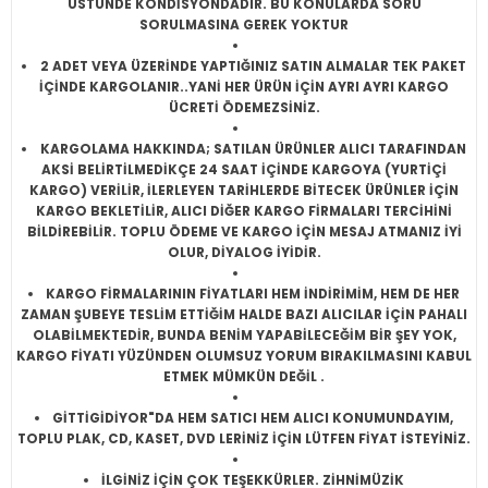
ÜSTÜNDE KONDİSYONDADIR. BU KONULARDA SORU
SORULMASINA GEREK YOKTUR
2 ADET VEYA ÜZERİNDE YAPTIĞINIZ SATIN ALMALAR TEK PAKET
İÇİNDE KARGOLANIR..YANİ HER ÜRÜN İÇİN AYRI AYRI KARGO
ÜCRETİ ÖDEMEZSİNİZ.
KARGOLAMA HAKKINDA; SATILAN ÜRÜNLER ALICI TARAFINDAN
AKSİ BELİRTİLMEDİKÇE 24 SAAT İÇİNDE KARGOYA (YURTİÇİ
KARGO) VERİLİR, İLERLEYEN TARİHLERDE BİTECEK ÜRÜNLER İÇİN
KARGO BEKLETİLİR, ALICI DİĞER KARGO FİRMALARI TERCİHİNİ
BİLDİREBİLİR. TOPLU ÖDEME VE KARGO İÇİN MESAJ ATMANIZ İYİ
OLUR, DİYALOG İYİDİR.
KARGO FİRMALARININ FİYATLARI HEM İNDİRİMİM, HEM DE HER
ZAMAN ŞUBEYE TESLİM ETTİĞİM HALDE BAZI ALICILAR İÇİN PAHALI
OLABİLMEKTEDİR, BUNDA BENİM YAPABİLECEĞİM BİR ŞEY YOK,
KARGO FİYATI YÜZÜNDEN OLUMSUZ YORUM BIRAKILMASINI KABUL
ETMEK MÜMKÜN DEĞİL .
GİTTİGİDİYOR"DA HEM SATICI HEM ALICI KONUMUNDAYIM,
TOPLU PLAK, CD, KASET, DVD LERİNİZ İÇİN LÜTFEN FİYAT İSTEYİNİZ.
İLGİNİZ İÇİN ÇOK TEŞEKKÜRLER. ZİHNİMÜZİK