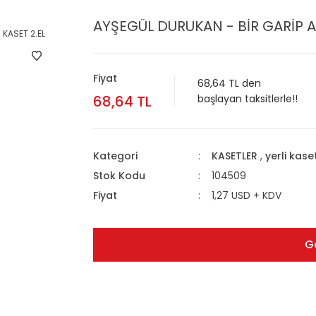
AYŞEGÜL DURUKAN - BİR GARİP AŞ
Fiyat
68,64 TL den
68,64 TL
başlayan taksitlerle!!
Kategori
KASETLER
,
yerli kase
Stok Kodu
104509
Fiyat
1,27 USD + KDV
G