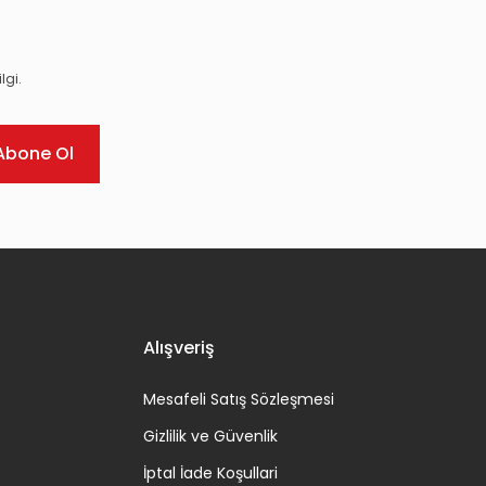
lgi.
Abone Ol
Alışveriş
Mesafeli Satış Sözleşmesi
Gizlilik ve Güvenlik
İptal İade Koşullari