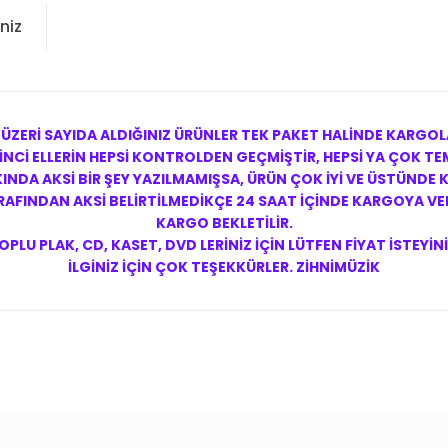
niz
 ÜZERİ SAYIDA ALDIĞINIZ ÜRÜNLER TEK PAKET HALİNDE KARGOL
NCİ ELLERİN HEPSİ KONTROLDEN GEÇMİŞTİR, HEPSİ YA ÇOK TEM
NDA AKSİ BİR ŞEY YAZILMAMIŞSA, ÜRÜN ÇOK İYİ VE ÜSTÜNDE
FINDAN AKSİ BELİRTİLMEDİKÇE 24 SAAT İÇİNDE KARGOYA VERİ
KARGO BEKLETİLİR.
OPLU PLAK, CD, KASET, DVD LERİNİZ İÇİN LÜTFEN FİYAT İSTEYİNİ
İLGİNİZ İÇİN ÇOK TEŞEKKÜRLER. ZİHNİMÜZİK
konularda yetersiz gördüğünüz noktaları öneri formunu kullanarak tarafım