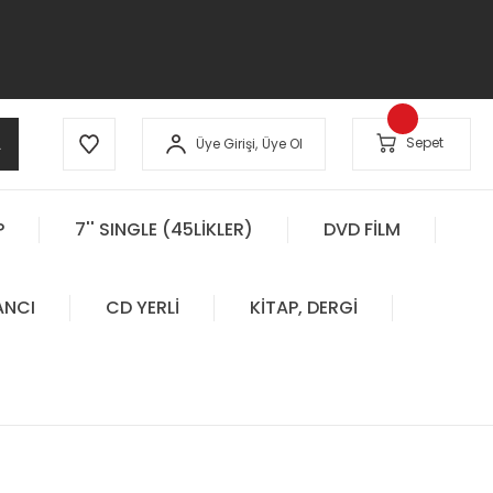
A
Sepet
Üye Girişi,
Üye Ol
P
7'' SINGLE (45LİKLER)
DVD FİLM
ANCI
CD YERLİ
KİTAP, DERGİ