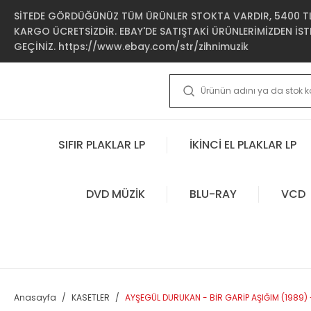
SİTEDE GÖRDÜĞÜNÜZ TÜM ÜRÜNLER STOKTA VARDIR, 5400 TL 
KARGO ÜCRETSİZDİR. EBAY'DE SATIŞTAKİ ÜRÜNLERİMİZDEN İSTE
GEÇİNİZ. https://www.ebay.com/str/zihnimuzik
SIFIR PLAKLAR LP
İKİNCİ EL PLAKLAR LP
DVD MÜZİK
BLU-RAY
VCD
Anasayfa
KASETLER
AYŞEGÜL DURUKAN - BİR GARİP AŞIĞIM (1989) -