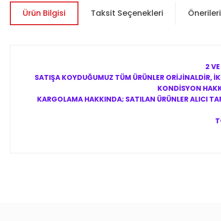
Ürün Bilgisi
Taksit Seçenekleri
Önerileri
2 VE
SATIŞA KOYDUĞUMUZ TÜM ÜRÜNLER ORİJİNALDİR, İKİ
KONDİSYON HAKKI
KARGOLAMA HAKKINDA; SATILAN ÜRÜNLER ALICI TARA
T
Bu ürünün fiyat bilgisi, resim, ürün açıklamalarında ve diğer 
Görüş ve önerileriniz için teşekkür ederiz.
Ürün resmi kalitesiz, bozuk veya görüntülenemiyor.