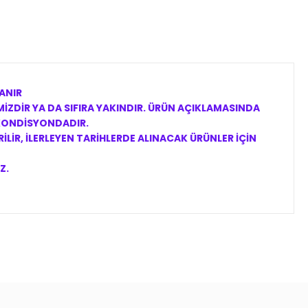
ANIR
İZDİR YA DA SIFIRA YAKINDIR. ÜRÜN AÇIKLAMASINDA
 KONDİSYONDADIR.
LİR, İLERLEYEN TARİHLERDE ALINACAK ÜRÜNLER İÇİN
Z.
ıza iletebilirsiniz.