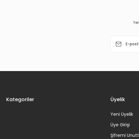
Ürün açıklamasında eksik bilgiler bulunuyor.
Ürün bilgilerinde hatalar bulunuyor.
Yen
Ürün fiyatı diğer sitelerden daha pahalı.
Bu ürüne benzer farklı alternatifler olmalı.
Kategoriler
Üyelik
Yeni Üyelik
Üye Girişi
Şifremi Unu