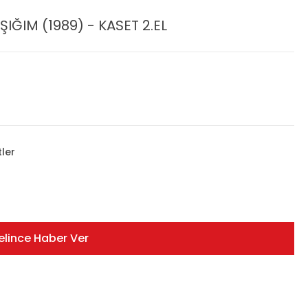
IĞIM (1989) - KASET 2.EL
tler
elince Haber Ver