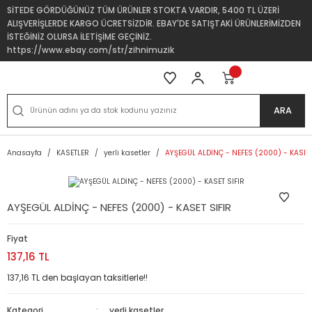
SİTEDE GÖRDÜĞÜNÜZ TÜM ÜRÜNLER STOKTA VARDIR, 5400 TL ÜZERİ
ALIŞVERİŞLERDE KARGO ÜCRETSİZDİR. EBAY'DE SATIŞTAKİ ÜRÜNLERİMİZDEN
İSTEĞİNİZ OLURSA İLETİŞİME GEÇİNİZ.
https://www.ebay.com/str/zihnimuzik
ARA
Anasayfa
KASETLER
yerli kasetler
AYŞEGÜL ALDİNÇ - NEFES (2000) - KASET 
AYŞEGÜL ALDİNÇ - NEFES (2000) - KASET SIFIR
Fiyat
137,16 TL
137,16 TL den başlayan taksitlerle!!
Kategori
yerli kasetler