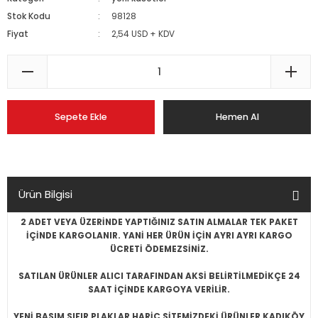
Stok Kodu
98128
Fiyat
2,54 USD + KDV
Sepete Ekle
Hemen Al
Ürün Bilgisi
2 ADET VEYA ÜZERİNDE YAPTIĞINIZ SATIN ALMALAR TEK PAKET
İÇİNDE KARGOLANIR. YANİ HER ÜRÜN İÇİN AYRI AYRI KARGO
ÜCRETİ ÖDEMEZSİNİZ.
SATILAN ÜRÜNLER ALICI TARAFINDAN AKSİ BELİRTİLMEDİKÇE 24
SAAT İÇİNDE KARGOYA VERİLİR.
YENİ BASIM SIFIR PLAKLAR HARİÇ SİTEMİZDEKİ ÜRÜNLER KADIKÖY