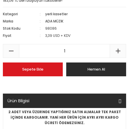
183,06 TL den başlayan taksitlerle!!
Kategori
yerli kasetler
Marka
ADA MÜZİK
Stok Kodu
98086
Fiyat
3,39 USD + KDV
Sepete Ekle
Hemen Al
Ürün Bilgisi
2 ADET VEYA ÜZERİNDE YAPTIĞINIZ SATIN ALMALAR TEK PAKET
İÇİNDE KARGOLANIR. YANİ HER ÜRÜN İÇİN AYRI AYRI KARGO
ÜCRETİ ÖDEMEZSİNİZ.