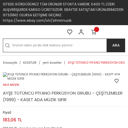
SİTEDE GÖRDÜĞÜNÜZ TÜM ÜRÜNLER STOKTA VARDIR, 5400 TL ÜZERİ
ALIŞVERİŞLERDE KARGO ÜCRETSİZDİR. EBAY'DE SATIŞTAKİ ÜRÜNLERİMİZDEN
İSTEĞİNİZ OLURSA İLETİŞİME GEÇİNİZ.
https://www.ebay.com/str/zihnimuzik
ARA
Anasayfa
KASETLER
yerli kasetler
AYŞE TÜTÜNCÜ PİYANO PERKÜSYON GRUBU -
ADA MÜZİK
AYŞE TÜTÜNCÜ PİYANO PERKÜSYON GRUBU - ÇEŞİTLEMELER
(1999) - KASET ADA MÜZİK SIFIR
Fiyat
183,06 TL