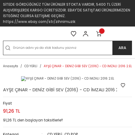
SİTEDE GÖRDÜĞÜNÜZ TÜM ÜRÜNLER STOKTA VARDIR, 5400 TL ÜZERİ
ALIŞVERİŞLERDE KARGO ÜCRETSİZDİR. EBAY'DE SATIŞTAKİ ÜRÜNLERİMİZDEN
İSTEĞİNİZ OLURSA İLETİŞİME GEÇİNİZ.
https://www.ebay.com/str/zihnimuzik
ARA
Anasayfa
CD YERLİ
AYŞE ÇINAR - DENİZ GİBİ SEV (2016) - CD İMZALI 2016 2.EL
AYŞE ÇINAR - DENİZ GİBİ SEV (2016) - CD İMZALI 2016 2.EL
Fiyat
91,26 TL
91,26 TL den başlayan taksitlerle!!
Kategori
CD YERLİ
,
CD POP