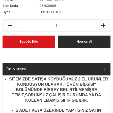
Stok Kodu
262039891
Fiyat
1,69 USD + KDV
Sepete Ekle
Hemen Al
Ürün Bilgisi
SİTEMİZDE SATIŞA KOYDUĞUMUZ 2.EL ÜRÜNLER
KONDÜSYON OLARAK, "ÜRÜN BİLGİSİ"
BÖLÜMÜNDE BİRŞEY BELİRTİLMEMİŞSE
TEMİZ,SORUNSUZ ÇALIŞIR DURUMDA YA DA
KULLANILMAMIŞ SIFIR GİBİDİR
.
2 ADET VEYA ÜZERİNDE YAPTIĞINIZ SATIN