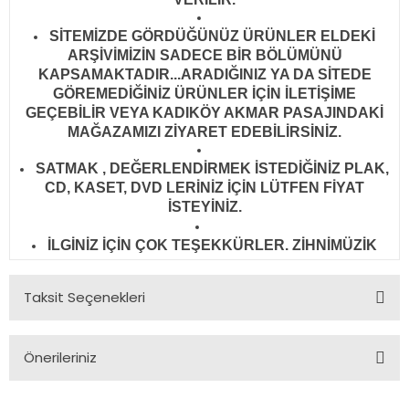
SİTEMİZDE GÖRDÜĞÜNÜZ ÜRÜNLER ELDEKİ
ARŞİVİMİZİN SADECE BİR BÖLÜMÜNÜ
KAPSAMAKTADIR...ARADIĞINIZ YA DA SİTEDE
GÖREMEDİĞİNİZ ÜRÜNLER İÇİN İLETİŞİME
GEÇEBİLİR VEYA KADIKÖY AKMAR PASAJINDAKİ
MAĞAZAMIZI ZİYARET EDEBİLİRSİNİZ.
SATMAK , DEĞERLENDİRMEK İSTEDİĞİNİZ PLAK,
CD, KASET, DVD LERİNİZ İÇİN LÜTFEN FİYAT
İSTEYİNİZ.
İLGİNİZ İÇİN ÇOK TEŞEKKÜRLER. ZİHNİMÜZİK
Taksit Seçenekleri
Önerileriniz
Bu ürünün fiyat bilgisi, resim, ürün açıklamalarında ve diğer