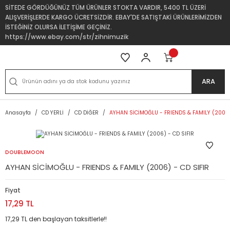
SİTEDE GÖRDÜĞÜNÜZ TÜM ÜRÜNLER STOKTA VARDIR, 5400 TL ÜZERİ
ALIŞVERİŞLERDE KARGO ÜCRETSİZDİR. EBAY'DE SATIŞTAKİ ÜRÜNLERİMİZDEN
İSTEĞİNİZ OLURSA İLETİŞİME GEÇİNİZ.
https://www.ebay.com/str/zihnimuzik
ARA
Anasayfa
CD YERLİ
CD DİĞER
AYHAN SİCİMOĞLU - FRIENDS & FAMILY (2006)
DOUBLEMOON
AYHAN SİCİMOĞLU - FRIENDS & FAMILY (2006) - CD SIFIR
Fiyat
17,29 TL
17,29 TL den başlayan taksitlerle!!