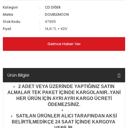
Kategori
CD DİĞER
Marka
DOUBLEMOON
Stok Kodu
47955
Fiyat
14,41 TL + KDV
Gelince Haber Ver
Ürün Bilgisi
2 ADET VEYA ÜZERİNDE YAPTIĞINIZ SATIN
ALMALAR TEK PAKET İÇİNDE KARGOLANIR..YANİ
HER ÜRÜN İÇİN AYRI AYRI KARGO ÜCRETİ
ÖDEMEZSİNİZ.
SATILAN ÜRÜNLER ALICI TARAFINDAN AKSİ
BELİRTİLMEDİKÇE 24 SAAT İÇİNDE KARGOYA
VERİLİR
.