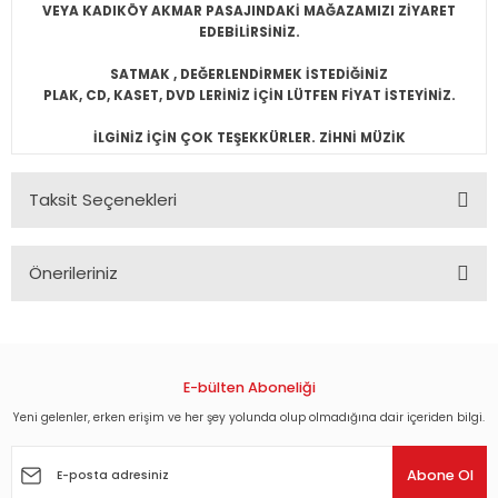
VEYA KADIKÖY AKMAR PASAJINDAKİ MAĞAZAMIZI ZİYARET
EDEBİLİRSİNİZ.
SATMAK , DEĞERLENDİRMEK İSTEDİĞİNİZ
PLAK, CD, KASET, DVD LERİNİZ İÇİN LÜTFEN FİYAT İSTEYİNİZ.
İLGİNİZ İÇİN ÇOK TEŞEKKÜRLER. ZİHNİ MÜZİK
Taksit Seçenekleri
Önerileriniz
Bu ürünün fiyat bilgisi, resim, ürün açıklamalarında ve diğer
konularda yetersiz gördüğünüz noktaları öneri formunu
kullanarak tarafımıza iletebilirsiniz.
Görüş ve önerileriniz için teşekkür ederiz.
E-bülten Aboneliği
Yeni gelenler, erken erişim ve her şey yolunda olup olmadığına dair içeriden bilgi.
Ürün resmi kalitesiz, bozuk veya görüntülenemiyor.
Ürün açıklamasında eksik bilgiler bulunuyor.
Abone Ol