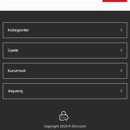
Ürün bilgilerinde hatalar bulunuyor.
Ürün fiyatı diğer sitelerden daha pahalı.
Bu ürüne benzer farklı alternatifler olmalı.
Kategoriler
Üyelik
Gönder
Kurumsal
Alışveriş
Copyright 2023 © Zihni.com