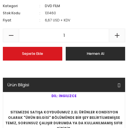
Kategori
DVD FİLM
Stok Kodu
131460
Fiyat
6,67 USD + KDV
Sepete Ekle
Hemen Al
Ürün Bilgisi
DİL: İNGİLİZCE
SİTEMİZDE SATIŞA KOYDUĞUMUZ 2.EL ÜRÜNLER KONDİSYON
OLARAK "ÜRÜN BİLGİSİ" BÖLÜMÜNDE BİR ŞEY BELİRTİLMEMİŞSE
TEMİZ, SORUNSUZ ÇALIŞIR DURUMDA YA DA KULLANILMAMIŞ SIFIR