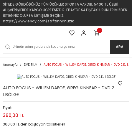
SİTEDE GÖRDÜĞÜNÜZ TÜM ÜRÜNLER STOKTA VARDIR, 5400 TL ÜZERİ
ALIŞVERİŞLERDE KARGO ÜCRETSİZDİR. EBAY'DE SATIŞTAKİ ÜRÜNLERİMİZDEN
İSTEĞİNİZ OLURSA İLETİŞİME GEÇİNİZ.
https://www.ebay.com/str/zihnimuzik
ARA
Anasayfa
DVD FİLM
AUTO FOCUS - WILLEM DAFOE, GREG KINNEAR - DVD 2.EL 1.B
AUTO FOCUS - WILLEM DAFOE, GREG KINNEAR - DVD 2.EL
1.BÖLGE
Fiyat
360,00 TL
360,00 TL den başlayan taksitlerle!!