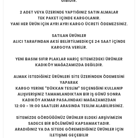
GİBİDİR.
2 ADET VEYA ÜZERİNDE YAPTIĞINIZ SATIN ALMALAR
TEK PAKET İÇİNDE KARGOLANIR.
YANİ HER ÜRÜN İÇİN AYRI AYRI KARGO ÜCRETİ ÖDEMEZSİNİZ.
SATILAN ÜRÜNLER
ALICI TARAFINDAN AKSİ BELİRTİLMEDİKÇE 24 SAAT İÇİNDE
KARGOYA VERİLİR.
YENİ BASIM SIFIR PLAKLAR HARİÇ SİTEMİZDEKİ ÜRÜNLER
KADIKÖY MAĞAZAMIZDA DEĞİLDİR.
ALMAK İSTEDİĞİNİZ ÜRÜNLERİ SİTE ÜZERİNDEN ÖDEMESİNİ
YAPARAK
KARGO YERİNE "DÜKKAN TESLİM" SEÇENEĞİNİ KULLANIP
ALIŞVERİŞİNİZ TAMAMLANDIKTAN BİR İŞ GÜNÜ SONRA
KADIKÖY AKMAR PASAJINDAKİ MAĞAZAMIZDAN
12:00 - 19:00 SAATLERİ ARASINDA TESLİM ALABİLİRSİNİZ.
SİTEMİZDE GÖRDÜĞÜNÜZ ÜRÜNLER ELDEKİ ARŞİVİMİZİN
SADECE BİR BÖLÜMÜNÜ KAPSAMAKTADIR.
ARADIĞINIZ YA DA SİTEDE GÖREMEDİĞİNİZ ÜRÜNLER İÇİN
İLETİŞİME GEÇEBİLİR