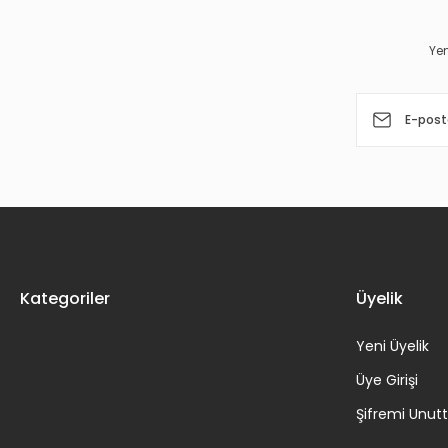
Ürün bilgilerinde hatalar bulunuyor.
Yen
Ürün fiyatı diğer sitelerden daha pahalı.
Bu ürüne benzer farklı alternatifler olmalı.
Kategoriler
Üyelik
Yeni Üyelik
Üye Girişi
Şifremi Unu