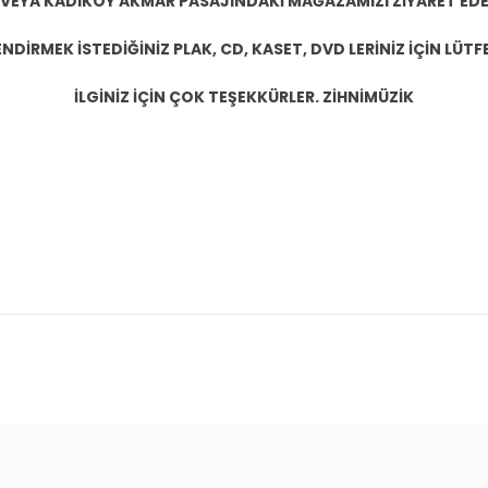
 VEYA KADIKÖY AKMAR PASAJINDAKİ MAĞAZAMIZI ZİYARET EDEB
DİRMEK İSTEDİĞİNİZ PLAK, CD, KASET, DVD LERİNİZ İÇİN LÜTFE
İLGİNİZ İÇİN ÇOK TEŞEKKÜRLER. ZİHNİMÜZİK
konularda yetersiz gördüğünüz noktaları öneri formunu kullanarak tarafım