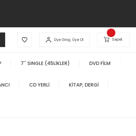
A
Sepet
Üye Girişi,
Üye Ol
P
7'' SINGLE (45LİKLER)
DVD FİLM
ANCI
CD YERLİ
KİTAP, DERGİ