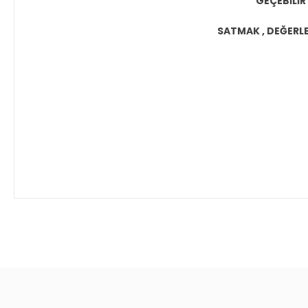
GEÇEBİLİR
SATMAK , DEĞERLEN
Bu ürünün fiyat bilgisi, resim, ürün açıklamalarında ve diğer 
Görüş ve önerileriniz için teşekkür ederiz.
Ürün resmi kalitesiz, bozuk veya görüntülenemiyor.
Ürün açıklamasında eksik bilgiler bulunuyor.