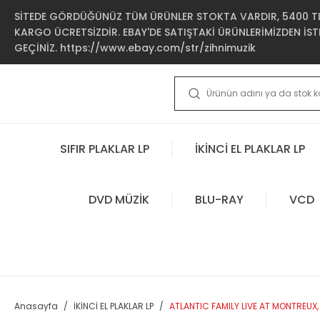
SİTEDE GÖRDÜĞÜNÜZ TÜM ÜRÜNLER STOKTA VARDIR, 5400 TL 
KARGO ÜCRETSİZDİR. EBAY'DE SATIŞTAKİ ÜRÜNLERİMİZDEN İSTE
GEÇİNİZ. https://www.ebay.com/str/zihnimuzik
SIFIR PLAKLAR LP
İKİNCİ EL PLAKLAR LP
DVD MÜZİK
BLU-RAY
VCD
Anasayfa
İKİNCİ EL PLAKLAR LP
ATLANTIC FAMILY LIVE AT MONTREUX, K