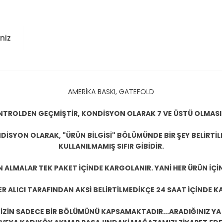
niz
AMERİKA BASKI, GATEFOLD
KONTROLDEN GEÇMİŞTİR, KONDİSYON OLARAK 7 VE ÜSTÜ OLMASI
DİSYON OLARAK, "ÜRÜN BİLGİSİ" BÖLÜMÜNDE BİR ŞEY BELİRTİ
KULLANILMAMIŞ SIFIR GİBİDİR.
N ALMALAR TEK PAKET İÇİNDE KARGOLANIR. YANİ HER ÜRÜN İÇİ
R ALICI TARAFINDAN AKSİ BELİRTİLMEDİKÇE 24 SAAT İÇİNDE K
ZİN SADECE BİR BÖLÜMÜNÜ KAPSAMAKTADIR...ARADIĞINIZ YA D