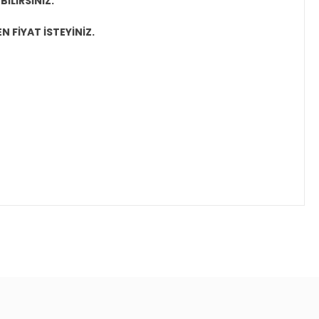
İLİRSİNİZ.
N FİYAT İSTEYİNİZ.
ıza iletebilirsiniz.