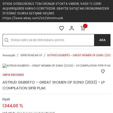
SİTEDE GÖRDÜĞÜNÜZ TÜM ÜRÜNLER STOKTA VARDIR, 5400 TL ÜZERİ
ALIŞVERİŞLERDE KARGO ÜCRETSİZDİR. EBAY'DE SATIŞTAKİ ÜRÜNLERİMİZDEN
İSTEĞİNİZ OLURSA İLETİŞİME GEÇİNİZ.
https://www.ebay.com/str/zihnimuzik
ARA
Anasayfa
SIFIR PLAKLAR LP
ASTRUD GILBERTO – GREAT WOMEN OF SONG (2023) 
VERVE RECORDS
ASTRUD GILBERTO – GREAT WOMEN OF SONG (2023) - LP
COMPILATION SIFIR PLAK
Fiyat
1.344,00 TL