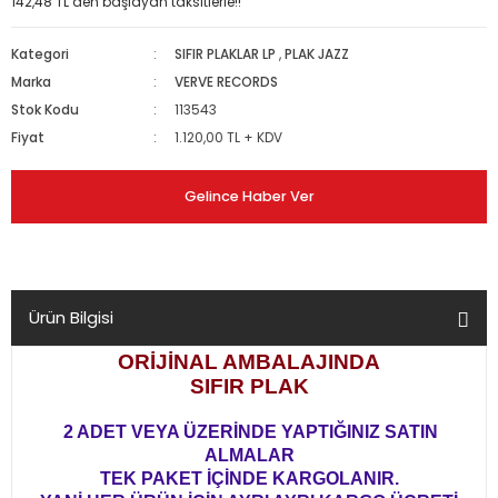
142,48 TL den başlayan taksitlerle!!
Kategori
SIFIR PLAKLAR LP
,
PLAK JAZZ
Marka
VERVE RECORDS
Stok Kodu
113543
Fiyat
1.120,00 TL + KDV
Gelince Haber Ver
Ürün Bilgisi
ORİJİNAL AMBALAJINDA
SIFIR PLAK
2 ADET VEYA ÜZERİNDE YAPTIĞINIZ SATIN
ALMALAR
TEK PAKET İÇİNDE KARGOLANIR.