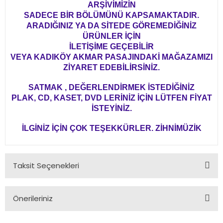
ARŞİVİMİZİN
SADECE BİR BÖLÜMÜNÜ KAPSAMAKTADIR.
ARADIĞINIZ YA DA SİTEDE GÖREMEDİĞİNİZ
ÜRÜNLER İÇİN
İLETİŞİME GEÇEBİLİR
VEYA KADIKÖY AKMAR PASAJINDAKİ MAĞAZAMIZI
ZİYARET EDEBİLİRSİNİZ.
SATMAK , DEĞERLENDİRMEK İSTEDİĞİNİZ
PLAK, CD, KASET, DVD LERİNİZ İÇİN LÜTFEN FİYAT
İSTEYİNİZ.
İLGİNİZ İÇİN ÇOK TEŞEKKÜRLER. ZİHNİMÜZİK
Taksit Seçenekleri
Önerileriniz
Bu ürünün fiyat bilgisi, resim, ürün açıklamalarında ve diğer