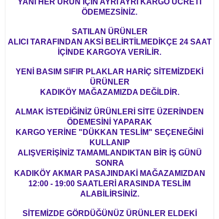
YANİ HER ÜRÜN İÇİN AYRI AYRI KARGO ÜCRETİ
ÖDEMEZSİNİZ.
SATILAN ÜRÜNLER
ALICI TARAFINDAN AKSİ BELİRTİLMEDİKÇE 24 SAAT
İÇİNDE KARGOYA VERİLİR.
YENİ BASIM SIFIR PLAKLAR HARİÇ SİTEMİZDEKİ
ÜRÜNLER
KADIKÖY MAĞAZAMIZDA DEĞİLDİR.
ALMAK İSTEDİĞİNİZ ÜRÜNLERİ SİTE ÜZERİNDEN
ÖDEMESİNİ YAPARAK
KARGO YERİNE "DÜKKAN TESLİM" SEÇENEĞİNİ
KULLANIP
ALIŞVERİŞİNİZ TAMAMLANDIKTAN BİR İŞ GÜNÜ
SONRA
KADIKÖY AKMAR PASAJINDAKİ MAĞAZAMIZDAN
12:00 - 19:00 SAATLERİ ARASINDA TESLİM
ALABİLİRSİNİZ.
SİTEMİZDE GÖRDÜĞÜNÜZ ÜRÜNLER ELDEKİ