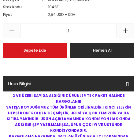
Stok Kodu
104231
Fiyat
2,54 USD + KDV
Sepete Ekle
Hemen Al
Ürün Bilgisi
2 VE ÜZERİ SAYIDA ALDIĞINIZ ÜRÜNLER TEK PAKET HALİNDE
KARGOLANIR
SATIŞA KOYDUĞUMUZ TÜM ÜRÜNLER ORİJİNALDİR, İKİNCİ ELLERİN
HEPSİ KONTROLDEN GEÇMİŞTİR, HEPSİ YA ÇOK TEMİZDİR YA DA
SIFIRA YAKINDIR. ÜRÜN AÇIKLAMASINDA KONDİSYON HAKKINDA
AKSİ BİR ŞEY YAZILMAMIŞSA, ÜRÜN ÇOK İYİ VE ÜSTÜNDE
KONDİSYONDADIR.
KARGOLAMA HAKKINDA; SATILAN ÜRÜNLER ALICI TARAFINDAN