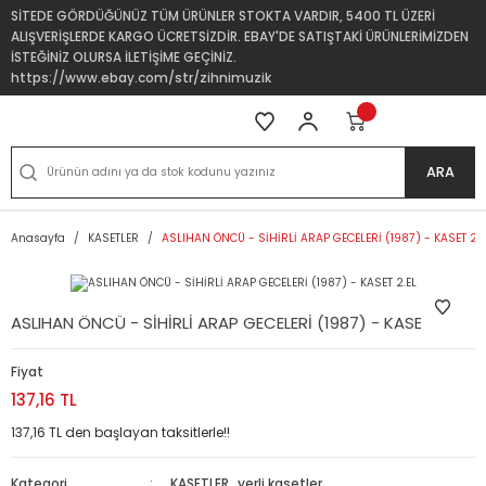
SİTEDE GÖRDÜĞÜNÜZ TÜM ÜRÜNLER STOKTA VARDIR, 5400 TL ÜZERİ
ALIŞVERİŞLERDE KARGO ÜCRETSİZDİR. EBAY'DE SATIŞTAKİ ÜRÜNLERİMİZDEN
İSTEĞİNİZ OLURSA İLETİŞİME GEÇİNİZ.
https://www.ebay.com/str/zihnimuzik
ARA
Anasayfa
KASETLER
ASLIHAN ÖNCÜ - SİHİRLİ ARAP GECELERİ (1987) - KASET 2.E
ASLIHAN ÖNCÜ - SİHİRLİ ARAP GECELERİ (1987) - KASET 2.EL
Fiyat
137,16 TL
137,16 TL den başlayan taksitlerle!!
Kategori
KASETLER
,
yerli kasetler