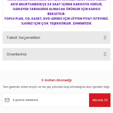
AKSİ BELİRTİLMEDİKÇE 24 SAAT İÇİNDE KARGOYA VERİLİR,
İLERLEYEN TARİHLERDE ALINACAK ÜRÜNLER İÇİN KARGO
BEKLETİLİR.
TOPLU PLAK, CD, KASET, DVD LERİNİZ İÇİN LÜTFEN FİYAT İSTEYİNİZ.
İLGİNİZ İÇİN ÇOK TEŞEKKÜRLER. ZİHNİMÜZİK
Taksit Seçenekleri
Önerileriniz
Bu ürünün fiyat bilgisi, resim, ürün açıklamalarında ve diğer
konularda yetersiz gördüğünüz noktaları öneri formunu
kullanarak tarafımıza iletebilirsiniz.
Görüş ve önerileriniz için teşekkür ederiz.
E-bülten Aboneliği
Yeni gelenler, erken erişim ve her şey yolunda olup olmadığına dair içeriden bilgi.
Ürün resmi kalitesiz, bozuk veya görüntülenemiyor.
Ürün açıklamasında eksik bilgiler bulunuyor.
Abone Ol
Ürün bilgilerinde hatalar bulunuyor.