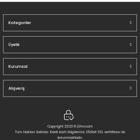
Ürün fiyatı diğer sitelerden daha pahalı.
Bu ürüne benzer farklı alternatifler olmalı.
Kategoriler
Üyelik
Gönder
Kurumsal
Alışveriş
Copyright 2023 © Zihni.com
Tüm Hakları Saklıdır. Kredi kartı bilgileriniz 256bit SSL sertifikası ile
korunmaktadır.