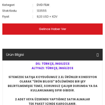
Kategori
DVD FİLM
Stok Kodu
133555
Fiyat
8,33 USD + KDV
Gelince Haber Ver
Ürün Bilgisi
DİL: TÜRKÇE, İNGİLİZCE
ALTYAZI: TÜRKÇE, İNGİLİZCE
SİTEMİZDE SATIŞA KOYDUĞUMUZ 2.EL ÜRÜNLER KONDİSYON
OLARAK "ÜRÜN BİLGİSİ" BÖLÜMÜNDE BİR ŞEY
BELİRTİLMEMİŞSE
TEMİZ, SORUNSUZ ÇALIŞIR DURUMDA YA DA
KULLANILMAMIŞ SIFIR
GİBİDİR.
2 ADET VEYA ÜZERİNDE YAPTIĞINIZ SATIN ALMALAR
TEK PAKET İÇİNDE KARGOLANIR.