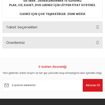
SATMAK , DEĞERLENDİRMEK İSTEDİĞİNİZ
PLAK, CD, KASET, DVD LERİNİZ İÇİN LÜTFEN FİYAT İSTEYİNİZ.
İLGİNİZ İÇİN ÇOK TEŞEKKÜRLER. ZİHNİ MÜZİK
Taksit Seçenekleri
Önerileriniz
Bu ürünün fiyat bilgisi, resim, ürün açıklamalarında ve diğer
konularda yetersiz gördüğünüz noktaları öneri formunu
kullanarak tarafımıza iletebilirsiniz.
Görüş ve önerileriniz için teşekkür ederiz.
E-bülten Aboneliği
Yeni gelenler, erken erişim ve her şey yolunda olup olmadığına dair içeriden bilgi.
Ürün resmi kalitesiz, bozuk veya görüntülenemiyor.
Ürün açıklamasında eksik bilgiler bulunuyor.
Abone Ol
Ürün bilgilerinde hatalar bulunuyor.
Ürün fiyatı diğer sitelerden daha pahalı.
Bu ürüne benzer farklı alternatifler olmalı.