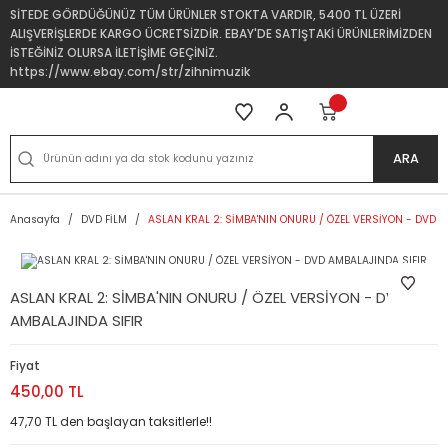
SİTEDE GÖRDÜĞÜNÜZ TÜM ÜRÜNLER STOKTA VARDIR, 5400 TL ÜZERİ
ALIŞVERİŞLERDE KARGO ÜCRETSİZDİR. EBAY'DE SATIŞTAKİ ÜRÜNLERİMİZDEN
İSTEĞİNİZ OLURSA İLETİŞİME GEÇİNİZ.
https://www.ebay.com/str/zihnimuzik
ARA
Anasayfa
DVD FİLM
ASLAN KRAL 2: SİMBA'NIN ONURU / ÖZEL VERSİYON - DVD A
ASLAN KRAL 2: SİMBA'NIN ONURU / ÖZEL VERSİYON - DVD
AMBALAJINDA SIFIR
Fiyat
450,00 TL
47,70 TL den başlayan taksitlerle!!