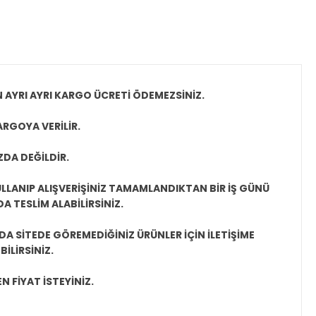
N AYRI AYRI KARGO ÜCRETİ ÖDEMEZSİNİZ.
ARGOYA VERİLİR.
ZDA DEĞİLDİR.
LLANIP ALIŞVERİŞİNİZ TAMAMLANDIKTAN BİR İŞ GÜNÜ
 TESLİM ALABİLİRSİNİZ.
A SİTEDE GÖREMEDİĞİNİZ ÜRÜNLER İÇİN İLETİŞİME
İLİRSİNİZ.
N FİYAT İSTEYİNİZ.