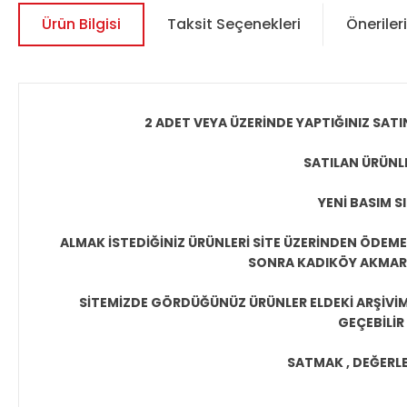
Ürün Bilgisi
Taksit Seçenekleri
Önerileri
2 ADET VEYA ÜZERİNDE YAPTIĞINIZ SATI
SATILAN ÜRÜNLE
YENİ BASIM S
ALMAK İSTEDİĞİNİZ ÜRÜNLERİ SİTE ÜZERİNDEN ÖDEM
SONRA KADIKÖY AKMAR P
SİTEMİZDE GÖRDÜĞÜNÜZ ÜRÜNLER ELDEKİ ARŞİVİMİ
GEÇEBİLİR
SATMAK , DEĞERLEN