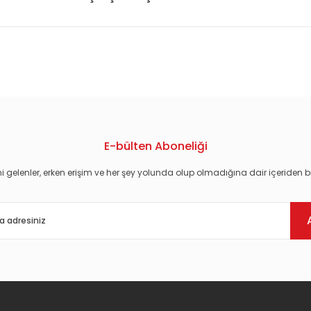
konularda yetersiz gördüğünüz noktaları öneri formunu kullanarak tarafım
E-bülten Aboneliği
i gelenler, erken erişim ve her şey yolunda olup olmadığına dair içeriden bi
Gönder