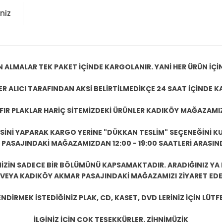
niz
N ALMALAR TEK PAKET İÇİNDE KARGOLANIR. YANİ HER ÜRÜN İÇİ
R ALICI TARAFINDAN AKSİ BELİRTİLMEDİKÇE 24 SAAT İÇİNDE K
IFIR PLAKLAR HARİÇ SİTEMİZDEKİ ÜRÜNLER KADIKÖY MAĞAZAMI
ESİNİ YAPARAK KARGO YERİNE "DÜKKAN TESLİM" SEÇENEĞİNİ KU
ASAJINDAKİ MAĞAZAMIZDAN 12:00 - 19:00 SAATLERİ ARASINDA
ZİN SADECE BİR BÖLÜMÜNÜ KAPSAMAKTADIR. ARADIĞINIZ YA D
 VEYA KADIKÖY AKMAR PASAJINDAKİ MAĞAZAMIZI ZİYARET EDEB
DİRMEK İSTEDİĞİNİZ PLAK, CD, KASET, DVD LERİNİZ İÇİN LÜTFE
İLGİNİZ İÇİN ÇOK TEŞEKKÜRLER. ZİHNİMÜZİK