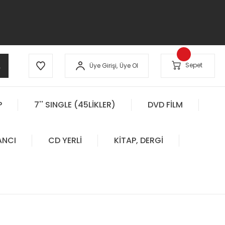
A
Sepet
Üye Girişi,
Üye Ol
P
7'' SINGLE (45LİKLER)
DVD FİLM
ANCI
CD YERLİ
KİTAP, DERGİ