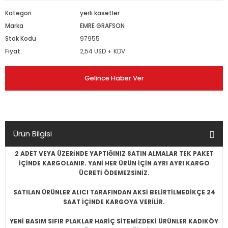
Kategori
yerli kasetler
Marka
EMRE GRAFSON
Stok Kodu
97955
Fiyat
2,54 USD + KDV
Gelince Haber Ver
Ürün Bilgisi
2 ADET VEYA ÜZERİNDE YAPTIĞINIZ SATIN ALMALAR TEK PAKET
İÇİNDE KARGOLANIR. YANİ HER ÜRÜN İÇİN AYRI AYRI KARGO
ÜCRETİ ÖDEMEZSİNİZ.
SATILAN ÜRÜNLER ALICI TARAFINDAN AKSİ BELİRTİLMEDİKÇE 24
SAAT İÇİNDE KARGOYA VERİLİR.
YENİ BASIM SIFIR PLAKLAR HARİÇ SİTEMİZDEKİ ÜRÜNLER KADIKÖY