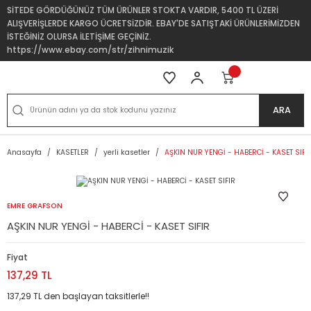
SİTEDE GÖRDÜĞÜNÜZ TÜM ÜRÜNLER STOKTA VARDIR, 5400 TL ÜZERİ
ALIŞVERİŞLERDE KARGO ÜCRETSİZDİR. EBAY'DE SATIŞTAKİ ÜRÜNLERİMİZDEN
İSTEĞİNİZ OLURSA İLETİŞİME GEÇİNİZ.
https://www.ebay.com/str/zihnimuzik
ARA
Anasayfa
KASETLER
yerli kasetler
AŞKIN NUR YENGİ - HABERCİ - KASET SIFI
EMRE GRAFSON
AŞKIN NUR YENGİ - HABERCİ - KASET SIFIR
Fiyat
137,29 TL
137,29 TL den başlayan taksitlerle!!