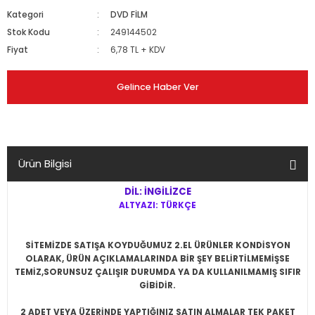
Kategori
DVD FİLM
Stok Kodu
249144502
Fiyat
6,78 TL + KDV
Gelince Haber Ver
Ürün Bilgisi
DİL: İNGİLİZCE
ALTYAZI: TÜRKÇE
SİTEMİZDE SATIŞA KOYDUĞUMUZ 2.EL ÜRÜNLER KONDİSYON
OLARAK, ÜRÜN AÇIKLAMALARINDA BİR ŞEY BELİRTİLMEMİŞSE
TEMİZ,SORUNSUZ ÇALIŞIR DURUMDA YA DA KULLANILMAMIŞ SIFIR
GİBİDİR.
2 ADET VEYA ÜZERİNDE YAPTIĞINIZ SATIN ALMALAR TEK PAKET