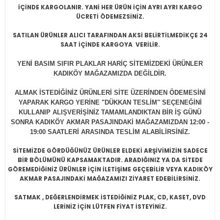
İÇİNDE KARGOLANIR. YANİ HER ÜRÜN İÇİN AYRI AYRI KARGO
ÜCRETİ ÖDEMEZSİNİZ.
SATILAN ÜRÜNLER ALICI TARAFINDAN AKSİ BELİRTİLMEDİKÇE 24
SAAT İÇİNDE KARGOYA VERİLİR.
YENİ BASIM SIFIR PLAKLAR HARİÇ SİTEMİZDEKİ ÜRÜNLER
KADIKÖY MAĞAZAMIZDA DEĞİLDİR.
ALMAK İSTEDİĞİNİZ ÜRÜNLERİ SİTE ÜZERİNDEN ÖDEMESİNİ
YAPARAK KARGO YERİNE "DÜKKAN TESLİM" SEÇENEĞİNİ
KULLANIP ALIŞVERİŞİNİZ TAMAMLANDIKTAN BİR İŞ GÜNÜ
SONRA KADIKÖY AKMAR PASAJINDAKİ MAĞAZAMIZDAN 12:00 -
19:00 SAATLERİ ARASINDA TESLİM ALABİLİRSİNİZ.
SİTEMİZDE GÖRDÜĞÜNÜZ ÜRÜNLER ELDEKİ ARŞİVİMİZİN SADECE
BİR BÖLÜMÜNÜ KAPSAMAKTADIR. ARADIĞINIZ YA DA SİTEDE
GÖREMEDİĞİNİZ ÜRÜNLER İÇİN İLETİŞİME GEÇEBİLİR VEYA KADIKÖY
AKMAR PASAJINDAKİ MAĞAZAMIZI ZİYARET EDEBİLİRSİNİZ.
SATMAK , DEĞERLENDİRMEK İSTEDİĞİNİZ PLAK, CD, KASET, DVD
LERİNİZ İÇİN LÜTFEN FİYAT İSTEYİNİZ.