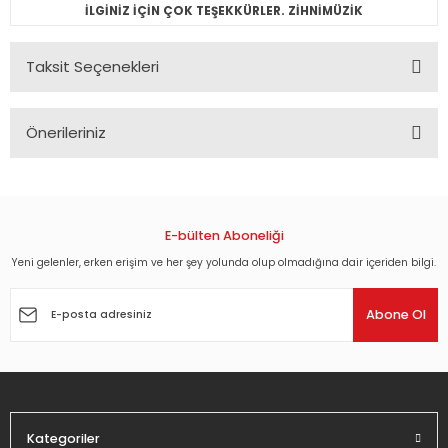
İLGİNİZ İÇİN ÇOK TEŞEKKÜRLER. ZİHNİMÜZİK
Taksit Seçenekleri
Önerileriniz
Bu ürünün fiyat bilgisi, resim, ürün açıklamalarında ve diğer
konularda yetersiz gördüğünüz noktaları öneri formunu
kullanarak tarafımıza iletebilirsiniz.
Görüş ve önerileriniz için teşekkür ederiz.
E-bülten Aboneliği
Yeni gelenler, erken erişim ve her şey yolunda olup olmadığına dair içeriden bilgi.
Ürün resmi kalitesiz, bozuk veya görüntülenemiyor.
Ürün açıklamasında eksik bilgiler bulunuyor.
Abone Ol
Ürün bilgilerinde hatalar bulunuyor.
Ürün fiyatı diğer sitelerden daha pahalı.
Bu ürüne benzer farklı alternatifler olmalı.
Kategoriler