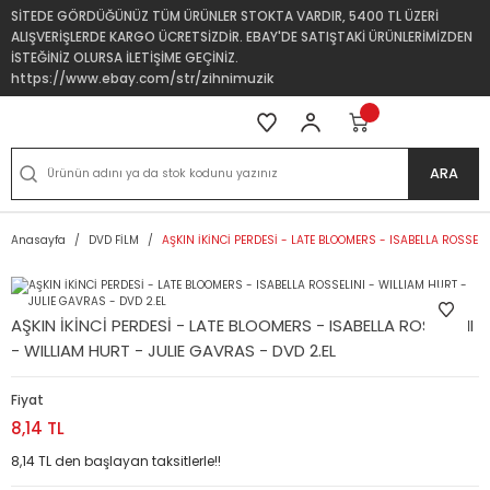
SİTEDE GÖRDÜĞÜNÜZ TÜM ÜRÜNLER STOKTA VARDIR, 5400 TL ÜZERİ
ALIŞVERİŞLERDE KARGO ÜCRETSİZDİR. EBAY'DE SATIŞTAKİ ÜRÜNLERİMİZDEN
İSTEĞİNİZ OLURSA İLETİŞİME GEÇİNİZ.
https://www.ebay.com/str/zihnimuzik
ARA
Anasayfa
DVD FİLM
AŞKIN İKİNCİ PERDESİ - LATE BLOOMERS - ISABELLA ROSSELI
AŞKIN İKİNCİ PERDESİ - LATE BLOOMERS - ISABELLA ROSSELINI
- WILLIAM HURT - JULIE GAVRAS - DVD 2.EL
Fiyat
8,14 TL
8,14 TL den başlayan taksitlerle!!