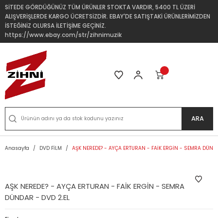
SİTEDE GÖRDÜĞÜNÜZ TÜM ÜRÜNLER STOKTA VARDIR, 5400 TL ÜZERİ
ALIŞVERİŞLERDE KARGO ÜCRETSİZDİR. EBAY'DE SATIŞTAKİ ÜRÜNLERİMİZDEN
İSTEĞİNİZ OLURSA İLETİŞİME GEÇİNİZ.
https://www.ebay.com/str/zihnimuzik
ARA
Anasayfa
DVD FİLM
AŞK NEREDE? - AYÇA ERTURAN - FAİK ERGİN - SEMRA DÜNDA
AŞK NEREDE? - AYÇA ERTURAN - FAİK ERGİN - SEMRA
DÜNDAR - DVD 2.EL