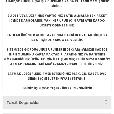
TEMİZ,SORUNSUZ ÇALIŞIR DURUMDA YA DA KULLANILMAMIŞ SIFIR
GİBİDİR.
2 ADET VEYA ÜZERİNDE YAPTIĞINIZ SATIN ALMALAR TEK PAKET
İÇİNDE KARGOLANIR. YANİ HER ÜRÜN İÇİN AYRI AYRI KARGO
ÜCRETİ ÖDEMEZSİNİZ.
SATILAN ÜRÜNLER ALICI TARAFINDAN AKSİ BELİRTİLMEDİKÇE 24
SAAT İÇİNDE KARGOYA VERİLİR.
SİTEMİZDE GÖRDÜĞÜNÜZ ÜRÜNLER ELDEKİ ARŞİVİMİZİN SADECE
BİR BÖLÜMÜNÜ KAPSAMAKTADIR. ARADIĞINIZ YA DA SİTEDE
GÖREMEDİĞİNİZ ÜRÜNLER İÇİN İLETİŞİME GEÇEBİLİR VEYA KADIKÖY
AKMAR PASAJINDAKİ MAĞAZAMIZI ZİYARET EDEBİLİRSİNİZ.
SATMAK , DEĞERLENDİRMEK İSTEDİĞİNİZ PLAK, CD, KASET, DVD
LERİNİZ İÇİN LÜTFEN FİYAT İSTEYİNİZ.
İLGİNİZ İÇİN ÇOK TEŞEKKÜRLER. ZİHNİMÜZİK
Taksit Seçenekleri