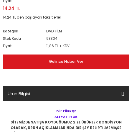
Fiyat
14,24 TL
14,24 TL den başlayan taksitlerle!!
Kategori
DVD FİLM
Stok Kodu
93304
Fiyat
11,86 TL + KDV
Gelince Haber Ver
Ürün Bilgisi
DİL: TÜRKÇE
ALTYAZI: YOK
SİTEMİZDE SATIŞA KOYDUĞUMUZ 2.EL ÜRÜNLER KONDİSYON
OLARAK, ÜRÜN AÇIKLAMALARINDA BİR ŞEY BELİRTİLMEMİŞSE