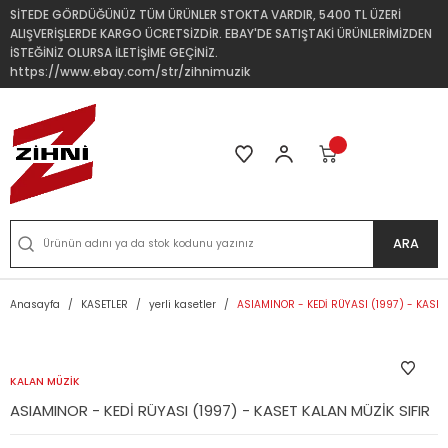
SİTEDE GÖRDÜĞÜNÜZ TÜM ÜRÜNLER STOKTA VARDIR, 5400 TL ÜZERİ
ALIŞVERİŞLERDE KARGO ÜCRETSİZDİR. EBAY'DE SATIŞTAKİ ÜRÜNLERİMİZDEN
İSTEĞİNİZ OLURSA İLETİŞİME GEÇİNİZ.
https://www.ebay.com/str/zihnimuzik
ARA
Anasayfa
KASETLER
yerli kasetler
ASIAMINOR - KEDİ RÜYASI (1997) - KASET
KALAN MÜZİK
ASIAMINOR - KEDİ RÜYASI (1997) - KASET KALAN MÜZİK SIFIR