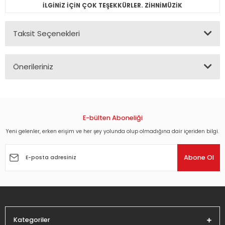
İLGİNİZ İÇİN ÇOK TEŞEKKÜRLER. ZİHNİMÜZİK
Taksit Seçenekleri
Önerileriniz
Bu ürünün fiyat bilgisi, resim, ürün açıklamalarında ve diğer
konularda yetersiz gördüğünüz noktaları öneri formunu
kullanarak tarafımıza iletebilirsiniz.
Görüş ve önerileriniz için teşekkür ederiz.
E-bülten Aboneliği
Yeni gelenler, erken erişim ve her şey yolunda olup olmadığına dair içeriden bilgi.
Ürün resmi kalitesiz, bozuk veya görüntülenemiyor.
Ürün açıklamasında eksik bilgiler bulunuyor.
Abone Ol
Ürün bilgilerinde hatalar bulunuyor.
Ürün fiyatı diğer sitelerden daha pahalı.
Bu ürüne benzer farklı alternatifler olmalı.
Kategoriler