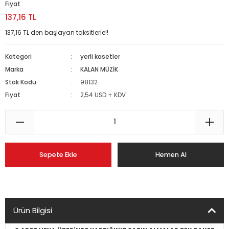
Fiyat
137,16 TL
137,16 TL den başlayan taksitlerle!!
Kategori
yerli kasetler
Marka
KALAN MÜZİK
Stok Kodu
98132
Fiyat
2,54 USD + KDV
Sepete Ekle
Hemen Al
Ürün Bilgisi