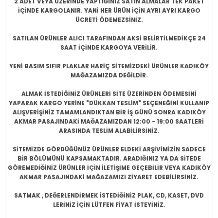
2 ADET VEYA ÜZERİNDE YAPTIĞINIZ SATIN ALMALAR TEK PAKET
İÇİNDE KARGOLANIR. YANİ HER ÜRÜN İÇİN AYRI AYRI KARGO
ÜCRETİ ÖDEMEZSİNİZ.
SATILAN ÜRÜNLER ALICI TARAFINDAN AKSİ BELİRTİLMEDİKÇE 24
SAAT İÇİNDE KARGOYA VERİLİR.
YENİ BASIM SIFIR PLAKLAR HARİÇ SİTEMİZDEKİ ÜRÜNLER KADIKÖY
MAĞAZAMIZDA DEĞİLDİR.
ALMAK İSTEDİĞİNİZ ÜRÜNLERİ SİTE ÜZERİNDEN ÖDEMESİNİ
YAPARAK KARGO YERİNE "DÜKKAN TESLİM" SEÇENEĞİNİ KULLANIP
ALIŞVERİŞİNİZ TAMAMLANDIKTAN BİR İŞ GÜNÜ SONRA KADIKÖY
AKMAR PASAJINDAKİ MAĞAZAMIZDAN 12:00 - 19:00 SAATLERİ
ARASINDA TESLİM ALABİLİRSİNİZ.
SİTEMİZDE GÖRDÜĞÜNÜZ ÜRÜNLER ELDEKİ ARŞİVİMİZİN SADECE
BİR BÖLÜMÜNÜ KAPSAMAKTADIR. ARADIĞINIZ YA DA SİTEDE
GÖREMEDİĞİNİZ ÜRÜNLER İÇİN İLETİŞİME GEÇEBİLİR VEYA KADIKÖY
AKMAR PASAJINDAKİ MAĞAZAMIZI ZİYARET EDEBİLİRSİNİZ.
SATMAK , DEĞERLENDİRMEK İSTEDİĞİNİZ PLAK, CD, KASET, DVD
LERİNİZ İÇİN LÜTFEN FİYAT İSTEYİNİZ.