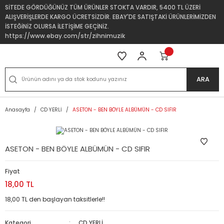
SİTEDE GÖRDÜĞÜNÜZ TÜM ÜRÜNLER STOKTA VARDIR, 5400 TL ÜZERİ
ALIŞVERİŞLERDE KARGO ÜCRETSİZDİR. EBAY'DE SATIŞTAKİ ÜRÜNLERİMİZDEN
İSTEĞİNİZ OLURSA İLETİŞİME GEÇİNİZ.
https://www.ebay.com/str/zihnimuzik
ARA
Anasayfa
CD YERLİ
ASETON - BEN BÖYLE ALBÜMÜN - CD SIFIR
ASETON - BEN BÖYLE ALBÜMÜN - CD SIFIR
Fiyat
18,00 TL
18,00 TL den başlayan taksitlerle!!
Kategori
CD YERLİ