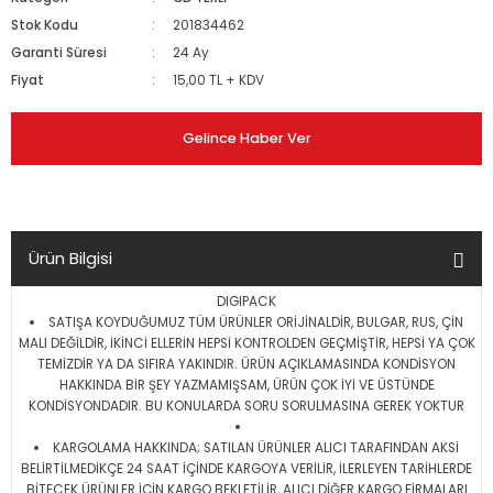
Stok Kodu
201834462
Garanti Süresi
24 Ay
Fiyat
15,00 TL + KDV
Gelince Haber Ver
Ürün Bilgisi
DIGIPACK
SATIŞA KOYDUĞUMUZ TÜM ÜRÜNLER ORİJİNALDİR, BULGAR, RUS, ÇİN
MALI DEĞİLDİR, İKİNCİ ELLERİN HEPSİ KONTROLDEN GEÇMİŞTİR, HEPSİ YA ÇOK
TEMİZDİR YA DA SIFIRA YAKINDIR. ÜRÜN AÇIKLAMASINDA KONDİSYON
HAKKINDA BİR ŞEY YAZMAMIŞSAM, ÜRÜN ÇOK İYİ VE ÜSTÜNDE
KONDİSYONDADIR. BU KONULARDA SORU SORULMASINA GEREK YOKTUR
KARGOLAMA HAKKINDA; SATILAN ÜRÜNLER ALICI TARAFINDAN AKSİ
BELİRTİLMEDİKÇE 24 SAAT İÇİNDE KARGOYA VERİLİR, İLERLEYEN TARİHLERDE
BİTECEK ÜRÜNLER İÇİN KARGO BEKLETİLİR, ALICI DİĞER KARGO FİRMALARI