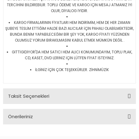
TERCİHİNİ BİLDİREBİLİR. TOPLU ÖDEME VE KARGO İÇİN MESAJ ATMANIZ İYİ
OLUR, DİYALOG İYİDİR.
KARGO FİRMALARININ FİYATLARI HEM İNDİRİMİM, HEM DE HER ZAMAN
ŞUBEYE TESLİM ETTİĞİM HALDE BAZI ALICILAR İÇİN PAHALI OLABİLMEKTEDİR,
BUNDA BENİM YAPABİLECEĞİM BİR ŞEY YOK, KARGO FİYATI YÜZÜNDEN
OLUMSUZ YORUM BIRAKILMASINI KABUL ETMEK MÜMKÜN DEĞİL .
GİTTİGİDİYOR'DA HEM SATICI HEM ALICI KONUMUNDAYIM, TOPLU PLAK,
CD, KASET, DVD LERİNİZ İÇİN LÜTFEN FİYAT İSTEYİNİZ.
İLGİNİZ İÇİN ÇOK TEŞEKKÜRLER. ZİHNİMÜZİK
Taksit Seçenekleri
Önerileriniz
Bu ürünün fiyat bilgisi, resim, ürün açıklamalarında ve diğer
konularda yetersiz gördüğünüz noktaları öneri formunu