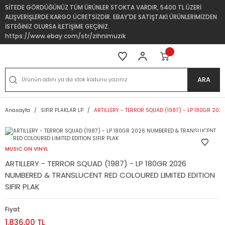
SİTEDE GÖRDÜĞÜNÜZ TÜM ÜRÜNLER STOKTA VARDIR, 5400 TL ÜZERİ
ALIŞVERİŞLERDE KARGO ÜCRETSİZDİR. EBAY'DE SATIŞTAKİ ÜRÜNLERİMİZDEN
İSTEĞİNİZ OLURSA İLETİŞİME GEÇİNİZ.
https://www.ebay.com/str/zihnimuzik
ARA
Anasayfa
SIFIR PLAKLAR LP
ARTILLERY - TERROR SQUAD (1987) - LP 180GR 202
MUSIC ON VINYL
ARTILLERY - TERROR SQUAD (1987) - LP 180GR 2026
NUMBERED & TRANSLUCENT RED COLOURED LIMITED EDITION
SIFIR PLAK
Fiyat
1.836,00 TL