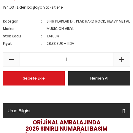
194,63 TL den başlayan taksitlerle!!
Kategori
SIFIR PLAKLAR LP
,
PLAK HARD ROCK, HEAVY METAL
Marka
MUSIC ON VINYL
Stok Kodu
134034
Fiyat
28,33 EUR + KDV
Sepete Ekle
Hemen Al
Ürün Bilgisi
ORİJİNAL AMBALAJINDA
2026 SINIRLI NUMARALI BASIM