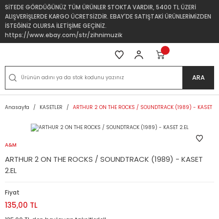
SİTEDE GÖRDÜĞÜNÜZ TÜM ÜRÜNLER STOKTA VARDIR, 5400 TL ÜZERİ
ALIŞVERİŞLERDE KARGO ÜCRETSİZDİR. EBAY'DE SATIŞTAKİ ÜRÜNLERİMİZDEN
İSTEĞİNİZ OLURSA İLETİŞİME GEÇİNİZ.
https://www.ebay.com/str/zihnimuzik
ARA
Anasayfa
KASETLER
ARTHUR 2 ON THE ROCKS / SOUNDTRACK (1989) - KASET 2.
A&M
ARTHUR 2 ON THE ROCKS / SOUNDTRACK (1989) - KASET
2.EL
Fiyat
135,00 TL