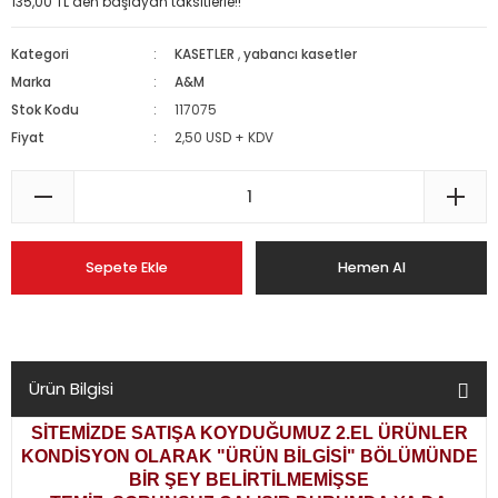
135,00 TL den başlayan taksitlerle!!
Kategori
KASETLER
,
yabancı kasetler
Marka
A&M
Stok Kodu
117075
Fiyat
2,50 USD + KDV
Sepete Ekle
Hemen Al
Ürün Bilgisi
SİTEMİZDE SATIŞA KOYDUĞUMUZ 2.EL ÜRÜNLER
KONDİSYON OLARAK
"ÜRÜN BİLGİSİ" BÖLÜMÜNDE
BİR ŞEY BELİRTİLMEMİŞSE