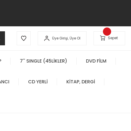
A
Sepet
Üye Girişi,
Üye Ol
P
7'' SINGLE (45LİKLER)
DVD FİLM
ANCI
CD YERLİ
KİTAP, DERGİ