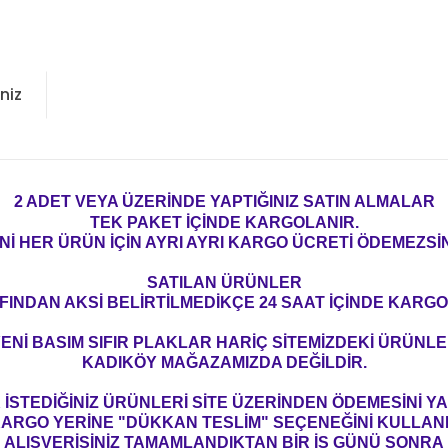
niz
2 ADET VEYA ÜZERİNDE YAPTIĞINIZ SATIN ALMALAR
TEK PAKET İÇİNDE KARGOLANIR.
Nİ HER ÜRÜN İÇİN AYRI AYRI KARGO ÜCRETİ ÖDEMEZSİN
SATILAN ÜRÜNLER
FINDAN AKSİ BELİRTİLMEDİKÇE 24 SAAT İÇİNDE KARGO
ENİ BASIM SIFIR PLAKLAR HARİÇ SİTEMİZDEKİ ÜRÜNL
KADIKÖY MAĞAZAMIZDA DEĞİLDİR.
İSTEDİĞİNİZ ÜRÜNLERİ SİTE ÜZERİNDEN ÖDEMESİNİ 
ARGO YERİNE "DÜKKAN TESLİM" SEÇENEĞİNİ KULLAN
ALIŞVERİŞİNİZ TAMAMLANDIKTAN BİR İŞ GÜNÜ SONRA