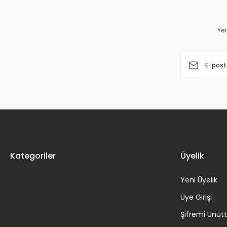
Ürün açıklamasında eksik bilgiler bulunuyor.
Ürün bilgilerinde hatalar bulunuyor.
Yen
Ürün fiyatı diğer sitelerden daha pahalı.
Bu ürüne benzer farklı alternatifler olmalı.
Kategoriler
Üyelik
Yeni Üyelik
Üye Girişi
Şifremi Unu