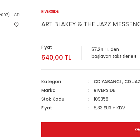
RIVERSIDE
ART BLAKEY & THE JAZZ MESSENG
Fiyat
57,24 TL den
540,00 TL
başlayan taksitlerle!!
Kategori
CD YABANCI
,
CD JA
Marka
RIVERSIDE
Stok Kodu
109358
Fiyat
8,33 EUR + KDV
G