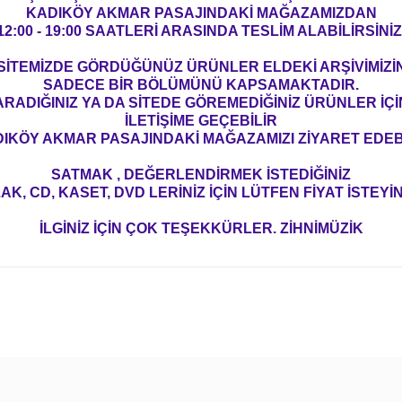
KADIKÖY AKMAR PASAJINDAKİ MAĞAZAMIZDAN
12:00 - 19:00 SAATLERİ ARASINDA TESLİM ALABİLİRSİNİZ
SİTEMİZDE GÖRDÜĞÜNÜZ ÜRÜNLER ELDEKİ ARŞİVİMİZİ
SADECE BİR BÖLÜMÜNÜ KAPSAMAKTADIR.
ARADIĞINIZ YA DA SİTEDE GÖREMEDİĞİNİZ ÜRÜNLER İÇİ
İLETİŞİME GEÇEBİLİR
IKÖY AKMAR PASAJINDAKİ MAĞAZAMIZI ZİYARET EDEBİ
SATMAK , DEĞERLENDİRMEK İSTEDİĞİNİZ
AK, CD, KASET, DVD LERİNİZ İÇİN LÜTFEN FİYAT İSTEYİN
İLGİNİZ İÇİN ÇOK TEŞEKKÜRLER. ZİHNİMÜZİK
konularda yetersiz gördüğünüz noktaları öneri formunu kullanarak tarafım