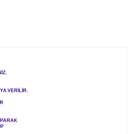
İZ.
YA VERİLİR.
ER
YAPARAK
IP