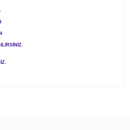
.
N
N
LİRSİNİZ.
İZ.
ıza iletebilirsiniz.