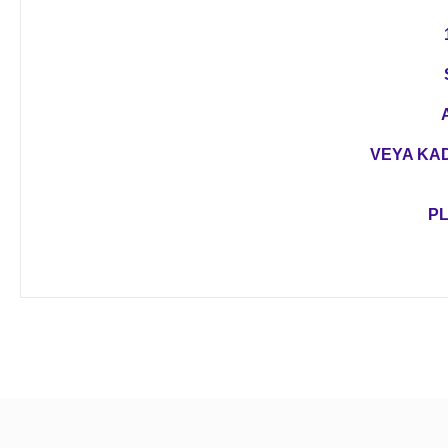
VEYA KAD
PL
Bu ürünün fiyat bilgisi, resim, ürün açıklamalarında ve diğer 
Görüş ve önerileriniz için teşekkür ederiz.
Ürün resmi kalitesiz, bozuk veya görüntülenemiyor.