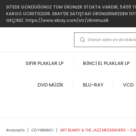
SİTEDE GÖRDÜĞÜNÜZ TÜM ÜRÜNLER STOKTA VARDIR, 5400 TL 
KARGO ÜCRETSİZDİR. EBAY'DE SATIŞTAKİ ÜRÜNLERİMİZDEN İSTE
GEÇİNİZ. https://www.ebay.com/str/zihnimuzik
SIFIR PLAKLAR LP
İKİNCİ EL PLAKLAR LP
DVD MÜZİK
BLU-RAY
VCD
Anasayfa
CD YABANCI
ART BLAKEY & THE JAZZ MESSENGERS – CAR