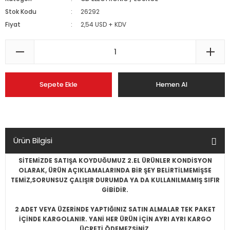
Stok Kodu
26292
Fiyat
2,54 USD + KDV
Sepete Ekle
Hemen Al
Ürün Bilgisi
SİTEMİZDE SATIŞA KOYDUĞUMUZ 2.EL ÜRÜNLER KONDİSYON
OLARAK, ÜRÜN AÇIKLAMALARINDA BİR ŞEY BELİRTİLMEMİŞSE
TEMİZ,SORUNSUZ ÇALIŞIR DURUMDA YA DA KULLANILMAMIŞ SIFIR
GİBİDİR.
2 ADET VEYA ÜZERİNDE YAPTIĞINIZ SATIN ALMALAR TEK PAKET
İÇİNDE KARGOLANIR. YANİ HER ÜRÜN İÇİN AYRI AYRI KARGO
ÜCRETİ ÖDEMEZSİNİZ.