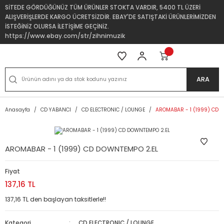
SİTEDE GÖRDÜĞÜNÜZ TÜM ÜRÜNLER STOKTA VARDIR, 5400 TL ÜZERİ
ALIŞVERİŞLERDE KARGO ÜCRETSİZDİR. EBAY'DE SATIŞTAKİ ÜRÜNLERİMİZDEN
İSTEĞİNİZ OLURSA İLETİŞİME GEÇİNİZ.
https://www.ebay.com/str/zihnimuzik
ARA
Anasayfa
CD YABANCI
CD ELECTRONIC / LOUNGE
AROMABAR - 1 (1999) CD 
AROMABAR - 1 (1999) CD DOWNTEMPO 2.EL
Fiyat
137,16 TL
137,16 TL den başlayan taksitlerle!!
Kategori
CD ELECTRONIC / LOUNGE