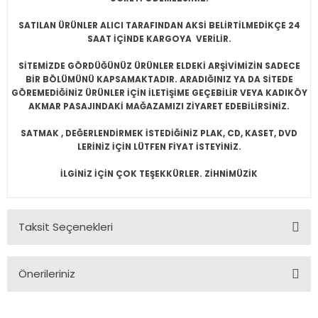
SATILAN ÜRÜNLER ALICI TARAFINDAN AKSİ BELİRTİLMEDİKÇE 24
SAAT İÇİNDE KARGOYA VERİLİR.
SİTEMİZDE GÖRDÜĞÜNÜZ ÜRÜNLER ELDEKİ ARŞİVİMİZİN SADECE
BİR BÖLÜMÜNÜ KAPSAMAKTADIR. ARADIĞINIZ YA DA SİTEDE
GÖREMEDİĞİNİZ ÜRÜNLER İÇİN İLETİŞİME GEÇEBİLİR VEYA KADIKÖY
AKMAR PASAJINDAKİ MAĞAZAMIZI ZİYARET EDEBİLİRSİNİZ.
SATMAK , DEĞERLENDİRMEK İSTEDİĞİNİZ PLAK, CD, KASET, DVD
LERİNİZ İÇİN LÜTFEN FİYAT İSTEYİNİZ.
İLGİNİZ İÇİN ÇOK TEŞEKKÜRLER. ZİHNİMÜZİK
Taksit Seçenekleri
Önerileriniz
Bu ürünün fiyat bilgisi, resim, ürün açıklamalarında ve diğer
konularda yetersiz gördüğünüz noktaları öneri formunu