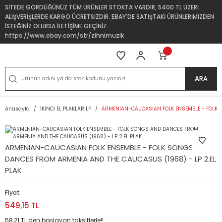
SİTEDE GÖRDÜĞÜNÜZ TÜM ÜRÜNLER STOKTA VARDIR, 5400 TL ÜZERİ
ALIŞVERİŞLERDE KARGO ÜCRETSİZDİR. EBAY'DE SATIŞTAKİ ÜRÜNLERİMİZDEN
İSTEĞİNİZ OLURSA İLETİŞİME GEÇİNİZ.
https://www.ebay.com/str/zihnimuzik
ARA
Anasayfa
İKİNCİ EL PLAKLAR LP
ARMENIAN-CAUCASIAN FOLK ENSEMBLE - FOLK S
ARMENIAN-CAUCASIAN FOLK ENSEMBLE - FOLK SONGS AND
DANCES FROM ARMENIA AND THE CAUCASUS (1968) - LP 2.EL
PLAK
Fiyat
549,15 TL
58,21 TL den başlayan taksitlerle!!