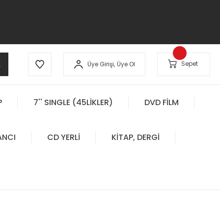
A
Sepet
Üye Girişi,
Üye Ol
P
7'' SINGLE (45LİKLER)
DVD FİLM
ANCI
CD YERLİ
KİTAP, DERGİ