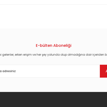
konularda yetersiz gördüğünüz noktaları öneri formunu kullanarak tarafım
E-bülten Aboneliği
i gelenler, erken erişim ve her şey yolunda olup olmadığına dair içeriden bi
Gönder