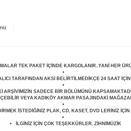
niz
LMALAR TEK PAKET İÇİNDE KARGOLANIR..YANİ HER ÜRÜ
LICI TARAFINDAN AKSİ BELİRTİLMEDİKÇE 24 SAAT İÇ
ARŞİVİMİZİN SADECE BİR BÖLÜMÜNÜ KAPSAMAKTADIR.
EÇEBİLİR VEYA KADIKÖY AKMAR PASAJINDAKİ MAĞAZAMI
MEK İSTEDİĞİNİZ PLAK, CD, KASET, DVD LERİNİZ İÇİN 
İLGİNİZ İÇİN ÇOK TEŞEKKÜRLER. ZİHNİMÜZİK