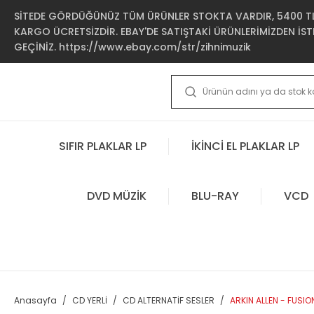
SİTEDE GÖRDÜĞÜNÜZ TÜM ÜRÜNLER STOKTA VARDIR, 5400 TL 
KARGO ÜCRETSİZDİR. EBAY'DE SATIŞTAKİ ÜRÜNLERİMİZDEN İSTE
GEÇİNİZ. https://www.ebay.com/str/zihnimuzik
SIFIR PLAKLAR LP
İKİNCİ EL PLAKLAR LP
DVD MÜZİK
BLU-RAY
VCD
Anasayfa
CD YERLİ
CD ALTERNATİF SESLER
ARKIN ALLEN - FUSI