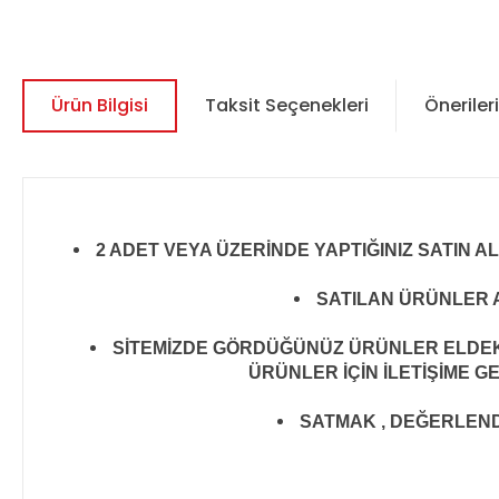
Ürün Bilgisi
Taksit Seçenekleri
Önerileri
2 ADET VEYA ÜZERİNDE YAPTIĞINIZ SATIN A
SATILAN ÜRÜNLER A
SİTEMİZDE GÖRDÜĞÜNÜZ ÜRÜNLER ELDEKİ 
ÜRÜNLER İÇİN İLETİŞİME G
SATMAK , DEĞERLENDİR