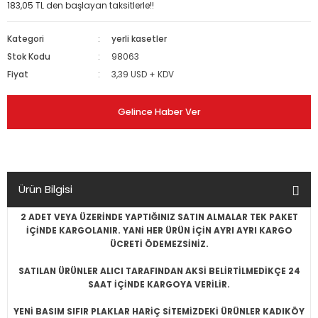
183,05 TL den başlayan taksitlerle!!
ONE, ITALIAN
BEK, MASAL...
 METAL
P
İ
ROCK, ANADOLU ROCK
Kategori
yerli kasetler
K, HEAVY METAL
 FOLK, SINGER-SONGWRITER
/ HEAVY METAL
Stok Kodu
98063
SANAT MÜZİĞİ
Fiyat
3,39 USD + KDV
RAP
ENING, OLDIES, CHRISTMAS
FOLK
L
AP
Gelince Haber Ver
CA, AMBIENT, NOISE
MENCO,TANGO
ASIL,FLAMENCO,TANGO
K, HEAVY METAL
CLASSIC ROCK,PROGRESSIVE ROCK
İK
Ürün Bilgisi
K,CLASSIC ROCK,PROGRESSIVE ROCK
RAP
R'N'B, DANCE, DISCO
2 ADET VEYA ÜZERİNDE YAPTIĞINIZ SATIN ALMALAR TEK PAKET
 FUNK, R'N'B, DANCE, DISCO
B
İÇİNDE KARGOLANIR. YANİ HER ÜRÜN İÇİN AYRI AYRI KARGO
ÜCRETİ ÖDEMEZSİNİZ.
RDCORE, SKA
ASIL, FLAMENCO, TANGO
 ÖZGÜN MÜZİK
SATILAN ÜRÜNLER ALICI TARAFINDAN AKSİ BELİRTİLMEDİKÇE 24
SAAT İÇİNDE KARGOYA VERİLİR.
DUB
SOUNDS, EFFECTS
K / MUSICAL
YENİ BASIM SIFIR PLAKLAR HARİÇ SİTEMİZDEKİ ÜRÜNLER KADIKÖY