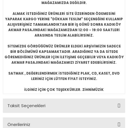
MAĞAZAMIZDA DEĞİLDİR.
CKS, MUSICALS vb.
 ELECTRONIC
EDİKLERİMİZ
İĞİ
ALMAK İSTEDİĞİNİZ ÜRÜNLERİ SİTE ÜZERİNDEN ÖDEMESİNİ
EW AGE
WAVE, 80'S
W AGE
E
YAPARAK KARGO YERİNE "DÜKKAN TESLİM" SEÇENEĞİNİ KULLANIP
ALIŞVERİŞİNİZ TAMAMLANDIKTAN BİR İŞ GÜNÜ SONRA KADIKÖY
AKMAR PASAJINDAKİ MAĞAZAMIZDAN 12:00 - 19:00 SAATLERİ
RDCORE, SKA
TASYON,SPA
ARASINDA TESLİM ALABİLİRSİNİZ.
SİTEMİZDE GÖRDÜĞÜNÜZ ÜRÜNLER ELDEKİ ARŞİVİMİZİN SADECE
RAGGA, DUB
OKEN, READING..
BİR BÖLÜMÜNÜ KAPSAMAKTADIR. ARADIĞINIZ YA DA SİTEDE
GÖREMEDİĞİNİZ ÜRÜNLER İÇİN İLETİŞİME GEÇEBİLİR VEYA KADIKÖY
LL, SURF
E, ITALIAN
AKMAR PASAJINDAKİ MAĞAZAMIZI ZİYARET EDEBİLİRSİNİZ.
SATMAK , DEĞERLENDİRMEK İSTEDİĞİNİZ PLAK, CD, KASET, DVD
K, R'N'B, DANCE, DISCO
LERİNİZ İÇİN LÜTFEN FİYAT İSTEYİNİZ.
CKS, MUSICALS vb.
İLGİNİZ İÇİN ÇOK TEŞEKKÜRLER. ZİHNİMÜZİK
POEMS, COMEDY, HISTORY
Taksit Seçenekleri
ZZ
Önerileriniz