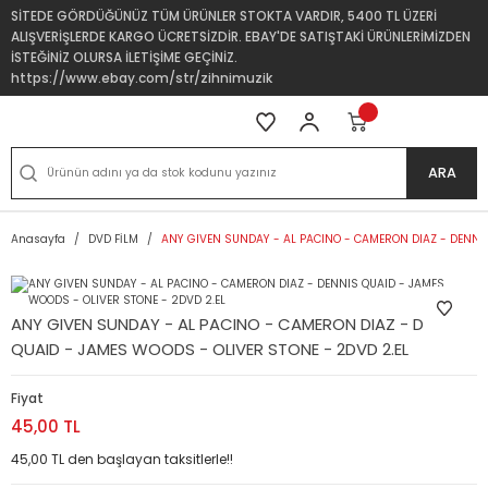
SİTEDE GÖRDÜĞÜNÜZ TÜM ÜRÜNLER STOKTA VARDIR, 5400 TL ÜZERİ
ALIŞVERİŞLERDE KARGO ÜCRETSİZDİR. EBAY'DE SATIŞTAKİ ÜRÜNLERİMİZDEN
İSTEĞİNİZ OLURSA İLETİŞİME GEÇİNİZ.
https://www.ebay.com/str/zihnimuzik
ARA
Anasayfa
DVD FİLM
ANY GIVEN SUNDAY - AL PACINO - CAMERON DIAZ - DENNIS
ANY GIVEN SUNDAY - AL PACINO - CAMERON DIAZ - DENNIS
QUAID - JAMES WOODS - OLIVER STONE - 2DVD 2.EL
Fiyat
45,00 TL
45,00 TL den başlayan taksitlerle!!