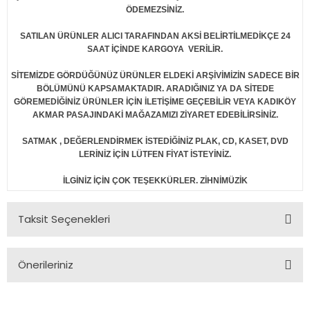
ÖDEMEZSİNİZ.
SATILAN ÜRÜNLER ALICI TARAFINDAN AKSİ BELİRTİLMEDİKÇE 24
SAAT İÇİNDE KARGOYA VERİLİR.
SİTEMİZDE GÖRDÜĞÜNÜZ ÜRÜNLER ELDEKİ ARŞİVİMİZİN SADECE BİR
BÖLÜMÜNÜ KAPSAMAKTADIR. ARADIĞINIZ YA DA SİTEDE
GÖREMEDİĞİNİZ ÜRÜNLER İÇİN İLETİŞİME GEÇEBİLİR VEYA KADIKÖY
AKMAR PASAJINDAKİ MAĞAZAMIZI ZİYARET EDEBİLİRSİNİZ.
SATMAK , DEĞERLENDİRMEK İSTEDİĞİNİZ PLAK, CD, KASET, DVD
LERİNİZ İÇİN LÜTFEN FİYAT İSTEYİNİZ.
İLGİNİZ İÇİN ÇOK TEŞEKKÜRLER. ZİHNİMÜZİK
Taksit Seçenekleri
Önerileriniz
Bu ürünün fiyat bilgisi, resim, ürün açıklamalarında ve diğer
konularda yetersiz gördüğünüz noktaları öneri formunu