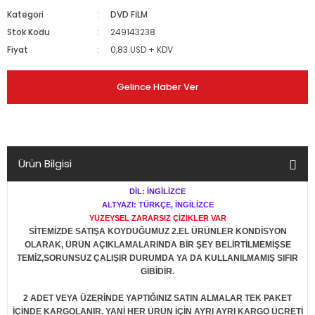
Kategori
DVD FİLM
Stok Kodu
249143238
Fiyat
0,83 USD + KDV
Gelince Haber Ver
Ürün Bilgisi
DİL: İNGİLİZCE
ALTYAZI: TÜRKÇE, İNGİLİZCE
YÜZEYSEL ZARARSIZ ÇİZİKLER VAR
SİTEMİZDE SATIŞA KOYDUĞUMUZ 2.EL ÜRÜNLER KONDİSYON
OLARAK, ÜRÜN AÇIKLAMALARINDA BİR ŞEY BELİRTİLMEMİŞSE
TEMİZ,SORUNSUZ ÇALIŞIR DURUMDA YA DA KULLANILMAMIŞ SIFIR
GİBİDİR.
2 ADET VEYA ÜZERİNDE YAPTIĞINIZ SATIN ALMALAR TEK PAKET
İÇİNDE KARGOLANIR. YANİ HER ÜRÜN İÇİN AYRI AYRI KARGO ÜCRETİ