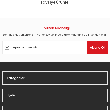
Tavsiye Ürünler
kullanarak tarafımıza iletebilirsiniz.
Görüş ve önerileriniz için teşekkür ederiz.
SAINT PETERSBURG AND ITS ENVIRONS - JEWELCASE DVD 2.EL
Ürün resmi kalitesiz, bozuk veya görüntülenemiyor.
Ürün açıklamasında eksik bilgiler bulunuyor.
E-bülten Aboneliği
137,16 TL
Ürün bilgilerinde hatalar bulunuyor.
Yeni gelenler, erken erişim ve her şey yolunda olup olmadığına dair içeriden bilgi.
Ürün fiyatı diğer sitelerden daha pahalı.
ZAFER VURUŞU - A SHOT AT GLORY - ROBERT DUVALL - MICHAEL KEATON - DV
Abone Ol
Bu ürüne benzer farklı alternatifler olmalı.
44,82 TL
Kategoriler
Gönder
Üyelik