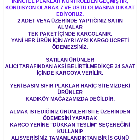
İKİNCİ EL PLAKLAR KONTROLDEN GEÇMİŞTİR,
KONDİSYON OLARAK 7 VE ÜSTÜ OLMASINA DİKKAT
EDİYORUZ.
2 ADET VEYA ÜZERİNDE YAPTIĞINIZ SATIN
ALMALAR
TEK PAKET İÇİNDE KARGOLANIR.
YANİ HER ÜRÜN İÇİN AYRI AYRI KARGO ÜCRETİ
ÖDEMEZSİNİZ.
SATILAN ÜRÜNLER
ALICI TARAFINDAN AKSİ BELİRTİLMEDİKÇE 24 SAAT
İÇİNDE KARGOYA VERİLİR.
YENİ BASIM SIFIR PLAKLAR HARİÇ SİTEMİZDEKİ
ÜRÜNLER
KADIKÖY MAĞAZAMIZDA DEĞİLDİR.
ALMAK İSTEDİĞİNİZ ÜRÜNLERİ SİTE ÜZERİNDEN
ÖDEMESİNİ YAPARAK
KARGO YERİNE "DÜKKAN TESLİM" SEÇENEĞİNİ
KULLANIP
ALIŞVERİŞİNİZ TAMAMLANDIKTAN BİR İŞ GÜNÜ