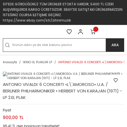
SİTEDE GÖRDÜĞÜNÜZ TÜM ÜRÜNLER STOKTA VARDIR, 5400 TL ÜZERİ
ALIŞVERİŞLERDE KARGO ÜCRETSİZDİR. EBAY'DE SATIŞTAKİ ÜRÜNLERİMİZDEN
İSTEĞİNİZ OLURSA İLETİŞİME GEÇİNİZ.
https://www.ebay.com/str/zihnimuzik
ARA
Anasayfa
İKİNCİ EL PLAKLAR LP
ANTONIO VIVALDI: 6 CONCERTI «L\'AMOROSO» U.A
ANTONIO VIVALDI: 6 CONCERTI «L\'AMOROSO» U.A. /
BERLINER PHILHARMONIKER • HERBERT VON KARAJAN (1971) -
LP 2.EL PLAK
Fiyat
900,00 TL
95,41 TL den başlayan taksitlerle!!