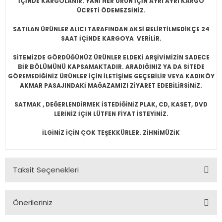
İÇİNDE KARGOLANIR. YANİ HER ÜRÜN İÇİN AYRI AYRI KARGO
ÜCRETİ ÖDEMEZSİNİZ.
SATILAN ÜRÜNLER ALICI TARAFINDAN AKSİ BELİRTİLMEDİKÇE 24
SAAT İÇİNDE KARGOYA VERİLİR.
SİTEMİZDE GÖRDÜĞÜNÜZ ÜRÜNLER ELDEKİ ARŞİVİMİZİN SADECE
BİR BÖLÜMÜNÜ KAPSAMAKTADIR. ARADIĞINIZ YA DA SİTEDE
GÖREMEDİĞİNİZ ÜRÜNLER İÇİN İLETİŞİME GEÇEBİLİR VEYA KADIKÖY
AKMAR PASAJINDAKİ MAĞAZAMIZI ZİYARET EDEBİLİRSİNİZ.
SATMAK , DEĞERLENDİRMEK İSTEDİĞİNİZ PLAK, CD, KASET, DVD
LERİNİZ İÇİN LÜTFEN FİYAT İSTEYİNİZ.
İLGİNİZ İÇİN ÇOK TEŞEKKÜRLER. ZİHNİMÜZİK
Taksit Seçenekleri
Önerileriniz