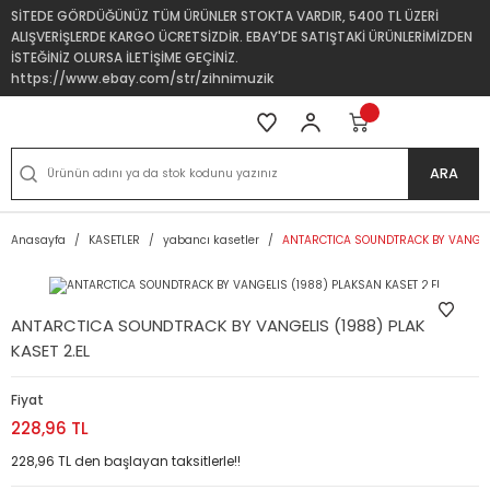
SİTEDE GÖRDÜĞÜNÜZ TÜM ÜRÜNLER STOKTA VARDIR, 5400 TL ÜZERİ
ALIŞVERİŞLERDE KARGO ÜCRETSİZDİR. EBAY'DE SATIŞTAKİ ÜRÜNLERİMİZDEN
İSTEĞİNİZ OLURSA İLETİŞİME GEÇİNİZ.
https://www.ebay.com/str/zihnimuzik
ARA
Anasayfa
KASETLER
yabancı kasetler
ANTARCTICA SOUNDTRACK BY VANGELI
ANTARCTICA SOUNDTRACK BY VANGELIS (1988) PLAKSAN
KASET 2.EL
Fiyat
228,96 TL
228,96 TL den başlayan taksitlerle!!