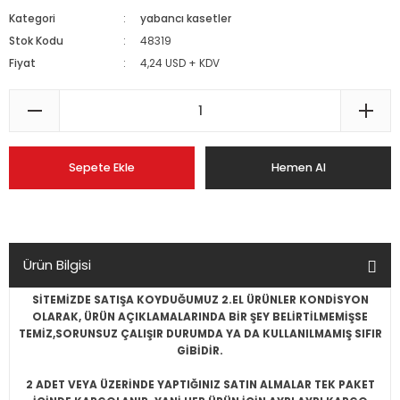
Kategori
yabancı kasetler
Stok Kodu
48319
Fiyat
4,24 USD + KDV
Sepete Ekle
Hemen Al
Ürün Bilgisi
SİTEMİZDE SATIŞA KOYDUĞUMUZ 2.EL ÜRÜNLER KONDİSYON
OLARAK, ÜRÜN AÇIKLAMALARINDA BİR ŞEY BELİRTİLMEMİŞSE
TEMİZ,SORUNSUZ ÇALIŞIR DURUMDA YA DA KULLANILMAMIŞ SIFIR
GİBİDİR.
2 ADET VEYA ÜZERİNDE YAPTIĞINIZ SATIN ALMALAR TEK PAKET