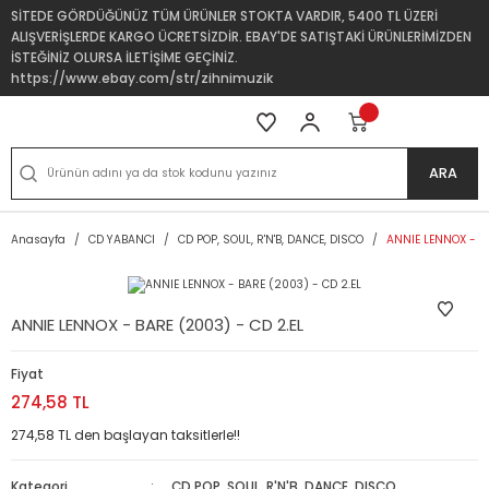
SİTEDE GÖRDÜĞÜNÜZ TÜM ÜRÜNLER STOKTA VARDIR, 5400 TL ÜZERİ
ALIŞVERİŞLERDE KARGO ÜCRETSİZDİR. EBAY'DE SATIŞTAKİ ÜRÜNLERİMİZDEN
İSTEĞİNİZ OLURSA İLETİŞİME GEÇİNİZ.
https://www.ebay.com/str/zihnimuzik
ARA
Anasayfa
CD YABANCI
CD POP, SOUL, R'N'B, DANCE, DISCO
ANNIE LENNOX - BA
ANNIE LENNOX - BARE (2003) - CD 2.EL
Fiyat
274,58 TL
274,58 TL den başlayan taksitlerle!!
Kategori
CD POP, SOUL, R'N'B, DANCE, DISCO