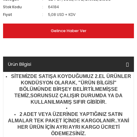
Stok Kodu
64184
Fiyat
5,08 USD + KDV
Gelince Haber Ver
Ürün Bilgisi
SİTEMİZDE SATIŞA KOYDUĞUMUZ 2.EL ÜRÜNLER
KONDÜSYON OLARAK, "ÜRÜN BİLGİSİ"
BÖLÜMÜNDE BİRŞEY BELİRTİLMEMİŞSE
TEMİZ,SORUNSUZ ÇALIŞIR DURUMDA YA DA
KULLANILMAMIŞ SIFIR GİBİDİR
.
2 ADET VEYA ÜZERİNDE YAPTIĞINIZ SATIN
ALMALAR TEK PAKET İÇİNDE KARGOLANIR..YANİ
HER ÜRÜN İÇİN AYRI AYRI KARGO ÜCRETİ
ÖDEMEZSİNİZ.