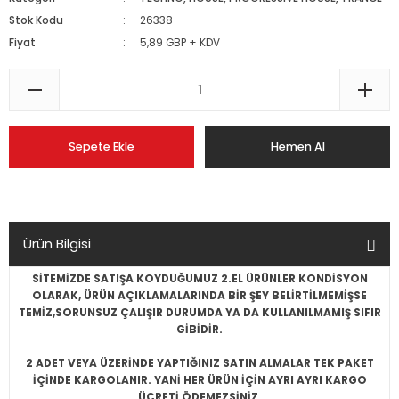
Stok Kodu
26338
Fiyat
5,89 GBP + KDV
Sepete Ekle
Hemen Al
Ürün Bilgisi
SİTEMİZDE SATIŞA KOYDUĞUMUZ 2.EL ÜRÜNLER KONDİSYON
OLARAK, ÜRÜN AÇIKLAMALARINDA BİR ŞEY BELİRTİLMEMİŞSE
TEMİZ,SORUNSUZ ÇALIŞIR DURUMDA YA DA KULLANILMAMIŞ SIFIR
GİBİDİR.
2 ADET VEYA ÜZERİNDE YAPTIĞINIZ SATIN ALMALAR TEK PAKET
İÇİNDE KARGOLANIR. YANİ HER ÜRÜN İÇİN AYRI AYRI KARGO
ÜCRETİ ÖDEMEZSİNİZ.