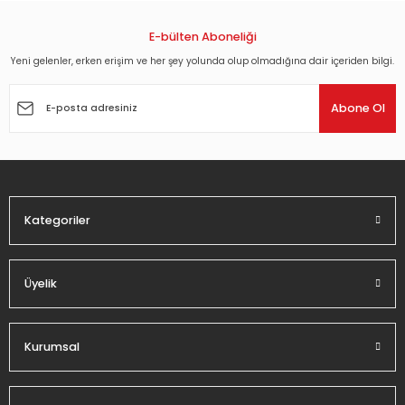
kullanarak tarafımıza iletebilirsiniz.
Görüş ve önerileriniz için teşekkür ederiz.
E-bülten Aboneliği
Yeni gelenler, erken erişim ve her şey yolunda olup olmadığına dair içeriden bilgi.
Ürün resmi kalitesiz, bozuk veya görüntülenemiyor.
Ürün açıklamasında eksik bilgiler bulunuyor.
Abone Ol
Ürün bilgilerinde hatalar bulunuyor.
Ürün fiyatı diğer sitelerden daha pahalı.
Bu ürüne benzer farklı alternatifler olmalı.
Kategoriler
Üyelik
Gönder
Kurumsal