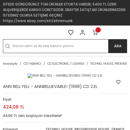
SİTEDE GÖRDÜĞÜNÜZ TÜM ÜRÜNLER STOKTA VARDIR, 5400 TL ÜZERİ
ALIŞVERİŞLERDE KARGO ÜCRETSİZDİR. EBAY'DE SATIŞTAKİ ÜRÜNLERİMİZDEN
İSTEĞİNİZ OLURSA İLETİŞİME GEÇİNİZ.
https://www.ebay.com/str/zihnimuzik
ARA
Anasayfa
CD YABANCI
CD ELECTRONIC / LOUNGE
TECHNO, HOUSE, PROGRESS
ANN BELL FELL - ANNBELLIEVABLE! (1998) CD 2.EL
Fiyat
424,08 TL
44,96 TL den başlayan taksitlerle!!
Kategori
TECHNO, HOUSE, PROGRESSIVE HOUSE, TRANCE