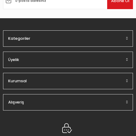
Abone Ol
Ürün bilgilerinde hatalar bulunuyor.
Ürün fiyatı diğer sitelerden daha pahalı.
Bu ürüne benzer farklı alternatifler olmalı.
Kategoriler
Üyelik
Gönder
Kurumsal
Alışveriş