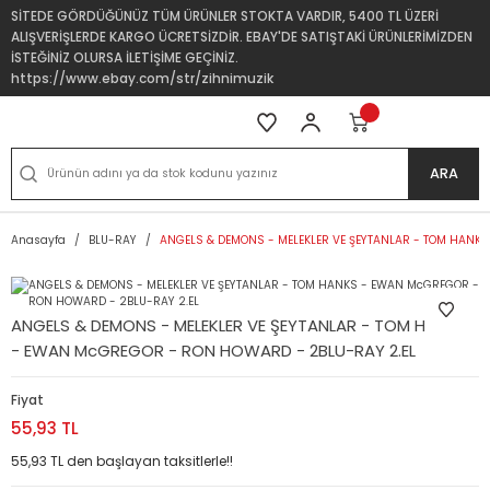
SİTEDE GÖRDÜĞÜNÜZ TÜM ÜRÜNLER STOKTA VARDIR, 5400 TL ÜZERİ
ALIŞVERİŞLERDE KARGO ÜCRETSİZDİR. EBAY'DE SATIŞTAKİ ÜRÜNLERİMİZDEN
İSTEĞİNİZ OLURSA İLETİŞİME GEÇİNİZ.
https://www.ebay.com/str/zihnimuzik
ARA
Anasayfa
BLU-RAY
ANGELS & DEMONS - MELEKLER VE ŞEYTANLAR - TOM HANK
ANGELS & DEMONS - MELEKLER VE ŞEYTANLAR - TOM HANKS
- EWAN McGREGOR - RON HOWARD - 2BLU-RAY 2.EL
Fiyat
55,93 TL
55,93 TL den başlayan taksitlerle!!