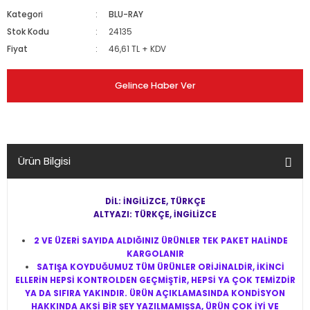
Kategori
BLU-RAY
Stok Kodu
24135
Fiyat
46,61 TL + KDV
Gelince Haber Ver
Ürün Bilgisi
DİL: İNGİLİZCE, TÜRKÇE
ALTYAZI: TÜRKÇE, İNGİLİZCE
2 VE ÜZERİ SAYIDA ALDIĞINIZ ÜRÜNLER TEK PAKET HALİNDE
KARGOLANIR
SATIŞA KOYDUĞUMUZ TÜM ÜRÜNLER ORİJİNALDİR, İKİNCİ
ELLERİN HEPSİ KONTROLDEN GEÇMİŞTİR, HEPSİ YA ÇOK TEMİZDİR
YA DA SIFIRA YAKINDIR. ÜRÜN AÇIKLAMASINDA KONDİSYON
HAKKINDA AKSİ BİR ŞEY YAZILMAMIŞSA, ÜRÜN ÇOK İYİ VE