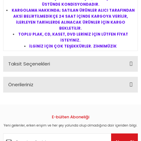
ÜSTÜNDE KONDİSYONDADIR.
KARGOLAMA HAKKINDA; SATILAN ÜRÜNLER ALICI TARAFINDAN
AKSİ BELİRTİLMEDİKÇE 24 SAAT İÇİNDE KARGOYA VERİLİR,
İLERLEYEN TARİHLERDE ALINACAK ÜRÜNLER İÇİN KARGO
BEKLETİLİR.
TOPLU PLAK, CD, KASET, DVD LERİNİZ İÇİN LÜTFEN FİYAT
İSTEYİNİZ.
İLGİNİZ İÇİN ÇOK TEŞEKKÜRLER. ZİHNİMÜZİK
Taksit Seçenekleri
Önerileriniz
Bu ürünün fiyat bilgisi, resim, ürün açıklamalarında ve diğer
konularda yetersiz gördüğünüz noktaları öneri formunu
kullanarak tarafımıza iletebilirsiniz.
Görüş ve önerileriniz için teşekkür ederiz.
E-bülten Aboneliği
Yeni gelenler, erken erişim ve her şey yolunda olup olmadığına dair içeriden bilgi.
Ürün resmi kalitesiz, bozuk veya görüntülenemiyor.
Ürün açıklamasında eksik bilgiler bulunuyor.