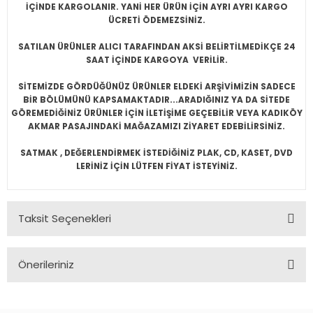
İÇİNDE KARGOLANIR. YANİ HER ÜRÜN İÇİN AYRI AYRI KARGO
ÜCRETİ ÖDEMEZSİNİZ.
SATILAN ÜRÜNLER ALICI TARAFINDAN AKSİ BELİRTİLMEDİKÇE 24
SAAT İÇİNDE KARGOYA VERİLİR.
SİTEMİZDE GÖRDÜĞÜNÜZ ÜRÜNLER ELDEKİ ARŞİVİMİZİN SADECE
BİR BÖLÜMÜNÜ KAPSAMAKTADIR...ARADIĞINIZ YA DA SİTEDE
GÖREMEDİĞİNİZ ÜRÜNLER İÇİN İLETİŞİME GEÇEBİLİR VEYA KADIKÖY
AKMAR PASAJINDAKİ MAĞAZAMIZI ZİYARET EDEBİLİRSİNİZ.
SATMAK , DEĞERLENDİRMEK İSTEDİĞİNİZ PLAK, CD, KASET, DVD
LERİNİZ İÇİN LÜTFEN FİYAT İSTEYİNİZ.
Taksit Seçenekleri
Önerileriniz
Bu ürünün fiyat bilgisi, resim, ürün açıklamalarında ve diğer
konularda yetersiz gördüğünüz noktaları öneri formunu