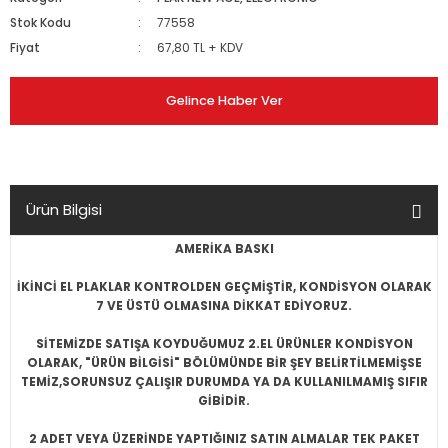
Stok Kodu
77558
Fiyat
67,80 TL + KDV
Gelince Haber Ver
Ürün Bilgisi
AMERİKA BASKI
İKİNCİ EL PLAKLAR KONTROLDEN GEÇMİŞTİR, KONDİSYON OLARAK
7 VE ÜSTÜ OLMASINA DİKKAT EDİYORUZ.
SİTEMİZDE SATIŞA KOYDUĞUMUZ 2.EL ÜRÜNLER KONDİSYON
OLARAK, "ÜRÜN BİLGİSİ" BÖLÜMÜNDE BİR ŞEY BELİRTİLMEMİŞSE
TEMİZ,SORUNSUZ ÇALIŞIR DURUMDA YA DA KULLANILMAMIŞ SIFIR
GİBİDİR.
2 ADET VEYA ÜZERİNDE YAPTIĞINIZ SATIN ALMALAR TEK PAKET