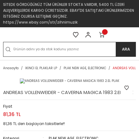
SİTEDE GÖRDÜĞÜNÜZ TÜM ÜRÜNLER STOKTA VARDIR, 5400 TL ÜZERİ
ALIŞVERİŞLERDE KARGO ÜCRETSİZDİR. EBAY'DE SATIŞTAKİ ÜRÜNLERİMİZDEN
İSTEĞİNİZ OLURSA İLETİŞİME GEÇİNİZ.
https://www.ebay.com/str/zihnimuzik
ARA
Anasayfa
İKİNCİ EL PLAKLAR LP
PLAK NEW AGE, ELECTRONIC
ANDREAS VOLLEN
ANDREAS VOLLENWEIDER - CAVERNA MAGICA 1983 2.EL PLAK
Fiyat
81,36 TL
81,36 TL den başlayan taksitlerle!!
Kategori
PLAK NEW AGE, ELECTRONIC