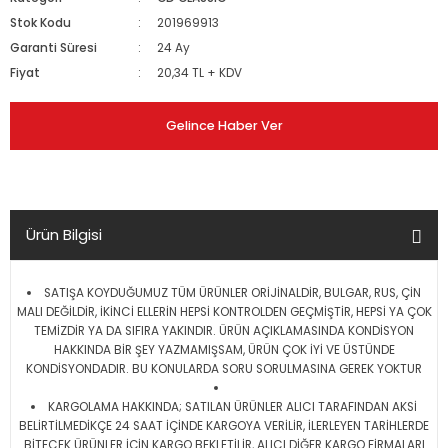
Stok Kodu
201969913
Garanti Süresi
24 Ay
Fiyat
20,34 TL + KDV
Gelince Haber Ver
Ürün Bilgisi
SATIŞA KOYDUĞUMUZ TÜM ÜRÜNLER ORİJİNALDİR, BULGAR, RUS, ÇİN
MALI DEĞİLDİR, İKİNCİ ELLERİN HEPSİ KONTROLDEN GEÇMİŞTİR, HEPSİ YA ÇOK
TEMİZDİR YA DA SIFIRA YAKINDIR. ÜRÜN AÇIKLAMASINDA KONDİSYON
HAKKINDA BİR ŞEY YAZMAMIŞSAM, ÜRÜN ÇOK İYİ VE ÜSTÜNDE
KONDİSYONDADIR. BU KONULARDA SORU SORULMASINA GEREK YOKTUR
KARGOLAMA HAKKINDA; SATILAN ÜRÜNLER ALICI TARAFINDAN AKSİ
BELİRTİLMEDİKÇE 24 SAAT İÇİNDE KARGOYA VERİLİR, İLERLEYEN TARİHLERDE
BİTECEK ÜRÜNLER İÇİN KARGO BEKLETİLİR, ALICI DİĞER KARGO FİRMALARI