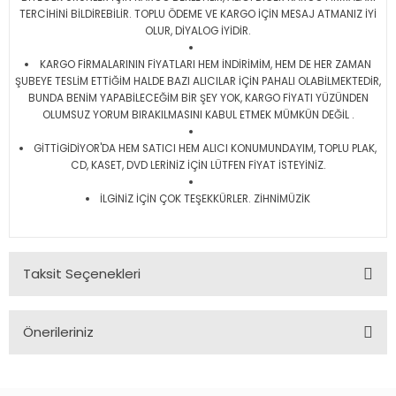
TERCİHİNİ BİLDİREBİLİR. TOPLU ÖDEME VE KARGO İÇİN MESAJ ATMANIZ İYİ
OLUR, DİYALOG İYİDİR.
KARGO FİRMALARININ FİYATLARI HEM İNDİRİMİM, HEM DE HER ZAMAN
ŞUBEYE TESLİM ETTİĞİM HALDE BAZI ALICILAR İÇİN PAHALI OLABİLMEKTEDİR,
BUNDA BENİM YAPABİLECEĞİM BİR ŞEY YOK, KARGO FİYATI YÜZÜNDEN
OLUMSUZ YORUM BIRAKILMASINI KABUL ETMEK MÜMKÜN DEĞİL .
GİTTİGİDİYOR'DA HEM SATICI HEM ALICI KONUMUNDAYIM, TOPLU PLAK,
CD, KASET, DVD LERİNİZ İÇİN LÜTFEN FİYAT İSTEYİNİZ.
İLGİNİZ İÇİN ÇOK TEŞEKKÜRLER. ZİHNİMÜZİK
Taksit Seçenekleri
Önerileriniz
Bu ürünün fiyat bilgisi, resim, ürün açıklamalarında ve diğer
konularda yetersiz gördüğünüz noktaları öneri formunu