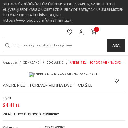
SİTEDE GÖRDÜĞÜNÜZ TÜM ÜRÜNLER STOKTA VARDIR, 5400 TL ÜZERİ
ALIŞVERİŞLERDE KARGO ÜCRETSİZDİR. EBAY'DE SATIŞTAKİ ÜRÜNLERİMİZDEN
İSTEĞİNİZ OLURSA İLETİŞİME GEÇİNİZ.
https://www.ebay.com/str/zihnimuzik
ARA
Anasayfa
CD YABANCI
CD CLASSIC
ANDRE RIEU - FOREVER VIENNA DVD + CD
ANDRE RIEU - FOREVER VIENNA DVD + CD 2.EL
Fiyat
24,41 TL
24,41 TL den başlayan taksitlerle!!
Kategori
CD CLASSIC