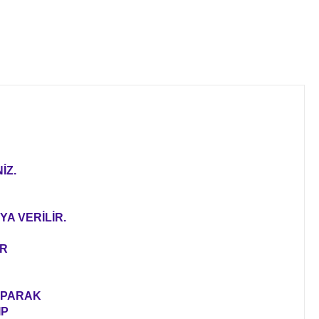
İZ.
YA VERİLİR.
ER
YAPARAK
IP