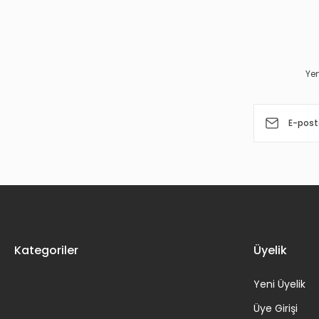
Ürün resmi kalitesiz, bozuk veya görüntülenemiyor.
Ürün açıklamasında eksik bilgiler bulunuyor.
Ürün bilgilerinde hatalar bulunuyor.
Yen
Ürün fiyatı diğer sitelerden daha pahalı.
Bu ürüne benzer farklı alternatifler olmalı.
Kategoriler
Üyelik
Yeni Üyelik
Üye Girişi