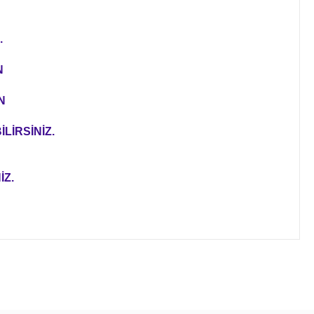
.
N
N
LİRSİNİZ.
İZ.
ıza iletebilirsiniz.