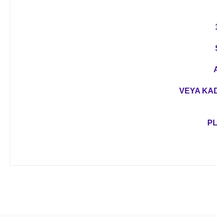
VEYA KAD
PL
Bu ürünün fiyat bilgisi, resim, ürün açıklamalarında ve diğer 
Görüş ve önerileriniz için teşekkür ederiz.