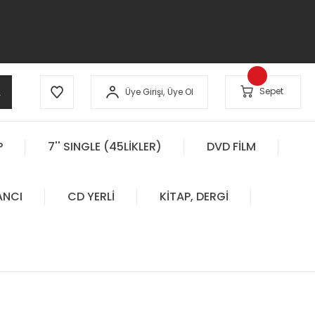
A
Sepet
Üye Girişi,
Üye Ol
P
7'' SINGLE (45LİKLER)
DVD FİLM
ANCI
CD YERLİ
KİTAP, DERGİ