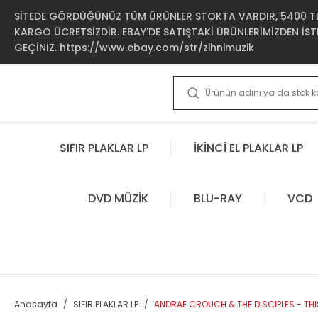
SİTEDE GÖRDÜĞÜNÜZ TÜM ÜRÜNLER STOKTA VARDIR, 5400 TL 
KARGO ÜCRETSİZDİR. EBAY'DE SATIŞTAKİ ÜRÜNLERİMİZDEN İSTE
GEÇİNİZ. https://www.ebay.com/str/zihnimuzik
SIFIR PLAKLAR LP
İKİNCİ EL PLAKLAR LP
DVD MÜZİK
BLU-RAY
VCD
Anasayfa
SIFIR PLAKLAR LP
ANDRAE CROUCH & THE DISCIPLES - THIS 