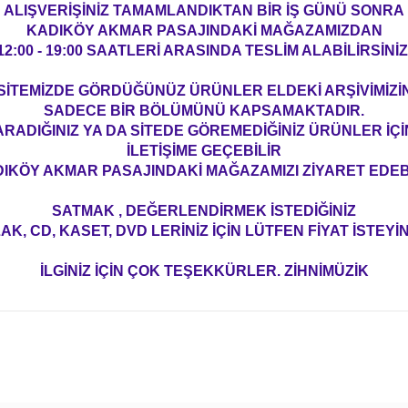
ALIŞVERİŞİNİZ TAMAMLANDIKTAN BİR İŞ GÜNÜ SONRA
KADIKÖY AKMAR PASAJINDAKİ MAĞAZAMIZDAN
12:00 - 19:00 SAATLERİ ARASINDA TESLİM ALABİLİRSİNİZ
SİTEMİZDE GÖRDÜĞÜNÜZ ÜRÜNLER ELDEKİ ARŞİVİMİZİ
SADECE BİR BÖLÜMÜNÜ KAPSAMAKTADIR.
ARADIĞINIZ YA DA SİTEDE GÖREMEDİĞİNİZ ÜRÜNLER İÇİ
İLETİŞİME GEÇEBİLİR
IKÖY AKMAR PASAJINDAKİ MAĞAZAMIZI ZİYARET EDEBİ
SATMAK , DEĞERLENDİRMEK İSTEDİĞİNİZ
AK, CD, KASET, DVD LERİNİZ İÇİN LÜTFEN FİYAT İSTEYİN
İLGİNİZ İÇİN ÇOK TEŞEKKÜRLER. ZİHNİMÜZİK
konularda yetersiz gördüğünüz noktaları öneri formunu kullanarak tarafım