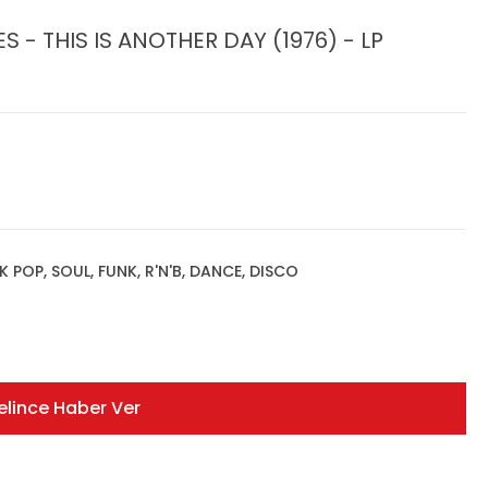
 - THIS IS ANOTHER DAY (1976) - LP
K POP, SOUL, FUNK, R'N'B, DANCE, DISCO
elince Haber Ver