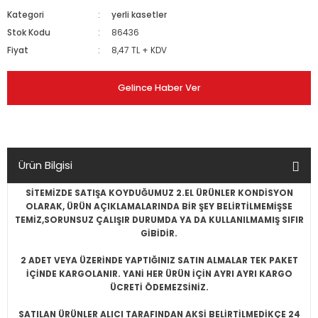
Kategori
yerli kasetler
Stok Kodu
86436
Fiyat
8,47 TL + KDV
Gelince Haber Ver
Ürün Bilgisi
SİTEMİZDE SATIŞA KOYDUĞUMUZ 2.EL ÜRÜNLER KONDİSYON
OLARAK, ÜRÜN AÇIKLAMALARINDA BİR ŞEY BELİRTİLMEMİŞSE
TEMİZ,SORUNSUZ ÇALIŞIR DURUMDA YA DA KULLANILMAMIŞ SIFIR
GİBİDİR.
2 ADET VEYA ÜZERİNDE YAPTIĞINIZ SATIN ALMALAR TEK PAKET
İÇİNDE KARGOLANIR. YANİ HER ÜRÜN İÇİN AYRI AYRI KARGO
ÜCRETİ ÖDEMEZSİNİZ.
SATILAN ÜRÜNLER ALICI TARAFINDAN AKSİ BELİRTİLMEDİKÇE 24