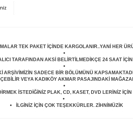
niz
LMALAR TEK PAKET İÇİNDE KARGOLANIR..YANİ HER ÜRÜ
LICI TARAFINDAN AKSİ BELİRTİLMEDİKÇE 24 SAAT İÇ
ARŞİVİMİZİN SADECE BİR BÖLÜMÜNÜ KAPSAMAKTADIR.
EÇEBİLİR VEYA KADIKÖY AKMAR PASAJINDAKİ MAĞAZAMI
MEK İSTEDİĞİNİZ PLAK, CD, KASET, DVD LERİNİZ İÇİN 
İLGİNİZ İÇİN ÇOK TEŞEKKÜRLER. ZİHNİMÜZİK
konularda yetersiz gördüğünüz noktaları öneri formunu kullanarak tarafım