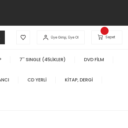
A
Sepet
Üye Girişi,
Üye Ol
P
7'' SINGLE (45LİKLER)
DVD FİLM
ANCI
CD YERLİ
KİTAP, DERGİ