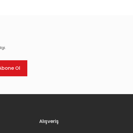
lgi.
Abone Ol
Alışveriş