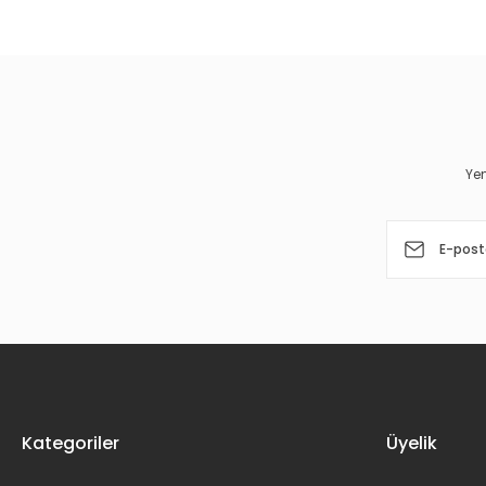
Görüş ve önerileriniz için teşekkür ederiz.
Ürün resmi kalitesiz, bozuk veya görüntülenemiyor.
Ürün açıklamasında eksik bilgiler bulunuyor.
Ürün bilgilerinde hatalar bulunuyor.
Yen
Ürün fiyatı diğer sitelerden daha pahalı.
Bu ürüne benzer farklı alternatifler olmalı.
Kategoriler
Üyelik