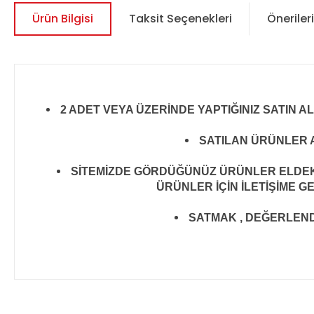
Ürün Bilgisi
Taksit Seçenekleri
Önerileri
2 ADET VEYA ÜZERİNDE YAPTIĞINIZ SATIN A
SATILAN ÜRÜNLER A
SİTEMİZDE GÖRDÜĞÜNÜZ ÜRÜNLER ELDEKİ 
ÜRÜNLER İÇİN İLETİŞİME G
SATMAK , DEĞERLENDİR
Bu ürünün fiyat bilgisi, resim, ürün açıklamalarında ve diğer 