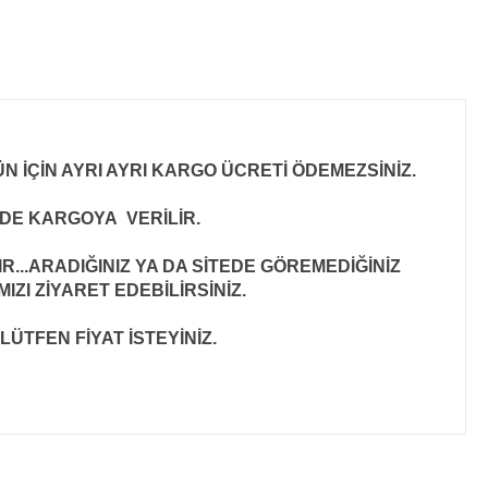
N İÇİN AYRI AYRI KARGO ÜCRETİ ÖDEMEZSİNİZ.
İNDE KARGOYA VERİLİR
.
..ARADIĞINIZ YA DA SİTEDE GÖREMEDİĞİNİZ
ZI ZİYARET EDEBİLİRSİNİZ.
LÜTFEN FİYAT İSTEYİNİZ.
ıza iletebilirsiniz.