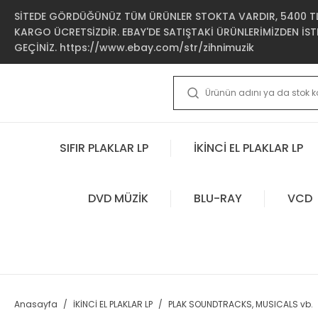
SİTEDE GÖRDÜĞÜNÜZ TÜM ÜRÜNLER STOKTA VARDIR, 5400 TL 
KARGO ÜCRETSİZDİR. EBAY'DE SATIŞTAKİ ÜRÜNLERİMİZDEN İSTE
GEÇİNİZ. https://www.ebay.com/str/zihnimuzik
SIFIR PLAKLAR LP
İKİNCİ EL PLAKLAR LP
DVD MÜZİK
BLU-RAY
VCD
Anasayfa
İKİNCİ EL PLAKLAR LP
PLAK SOUNDTRACKS, MUSICALS vb.