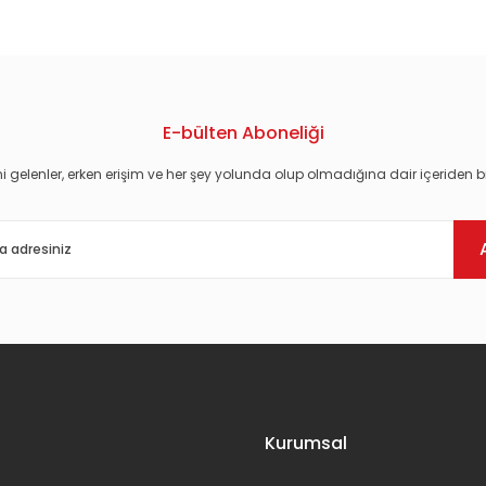
E-bülten Aboneliği
i gelenler, erken erişim ve her şey yolunda olup olmadığına dair içeriden bi
Gönder
Kurumsal