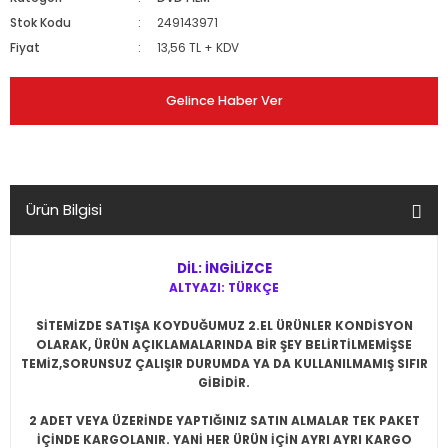
Stok Kodu
249143971
Fiyat
13,56 TL + KDV
Gelince Haber Ver
Ürün Bilgisi
DİL: İNGİLİZCE
ALTYAZI: TÜRKÇE
SİTEMİZDE SATIŞA KOYDUĞUMUZ 2.EL ÜRÜNLER KONDİSYON
OLARAK, ÜRÜN AÇIKLAMALARINDA BİR ŞEY BELİRTİLMEMİŞSE
TEMİZ,SORUNSUZ ÇALIŞIR DURUMDA YA DA KULLANILMAMIŞ SIFIR
GİBİDİR.
2 ADET VEYA ÜZERİNDE YAPTIĞINIZ SATIN ALMALAR TEK PAKET
İÇİNDE KARGOLANIR. YANİ HER ÜRÜN İÇİN AYRI AYRI KARGO