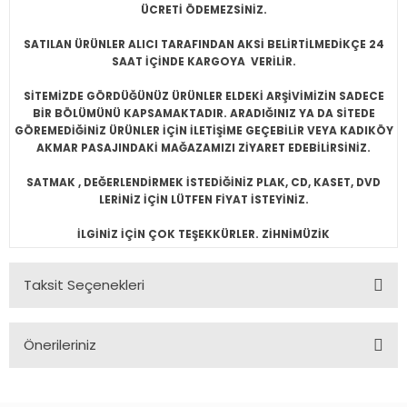
ÜCRETİ ÖDEMEZSİNİZ.
SATILAN ÜRÜNLER ALICI TARAFINDAN AKSİ BELİRTİLMEDİKÇE 24
SAAT İÇİNDE KARGOYA VERİLİR.
SİTEMİZDE GÖRDÜĞÜNÜZ ÜRÜNLER ELDEKİ ARŞİVİMİZİN SADECE
BİR BÖLÜMÜNÜ KAPSAMAKTADIR. ARADIĞINIZ YA DA SİTEDE
GÖREMEDİĞİNİZ ÜRÜNLER İÇİN İLETİŞİME GEÇEBİLİR VEYA KADIKÖY
AKMAR PASAJINDAKİ MAĞAZAMIZI ZİYARET EDEBİLİRSİNİZ.
SATMAK , DEĞERLENDİRMEK İSTEDİĞİNİZ PLAK, CD, KASET, DVD
LERİNİZ İÇİN LÜTFEN FİYAT İSTEYİNİZ.
İLGİNİZ İÇİN ÇOK TEŞEKKÜRLER. ZİHNİMÜZİK
Taksit Seçenekleri
Önerileriniz
Bu ürünün fiyat bilgisi, resim, ürün açıklamalarında ve diğer
konularda yetersiz gördüğünüz noktaları öneri formunu