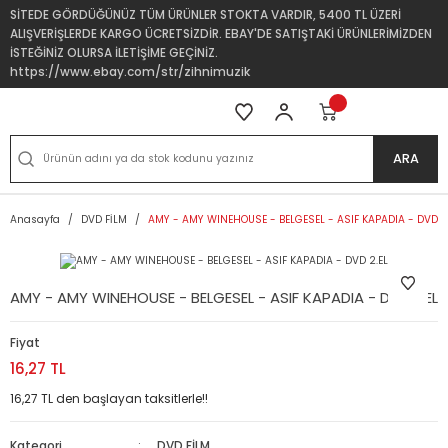
SİTEDE GÖRDÜĞÜNÜZ TÜM ÜRÜNLER STOKTA VARDIR, 5400 TL ÜZERİ
ALIŞVERİŞLERDE KARGO ÜCRETSİZDİR. EBAY'DE SATIŞTAKİ ÜRÜNLERİMİZDEN
İSTEĞİNİZ OLURSA İLETİŞİME GEÇİNİZ.
https://www.ebay.com/str/zihnimuzik
ARA
Anasayfa
DVD FİLM
AMY - AMY WINEHOUSE - BELGESEL - ASIF KAPADIA - DVD 2
AMY - AMY WINEHOUSE - BELGESEL - ASIF KAPADIA - DVD 2.EL
Fiyat
16,27 TL
16,27 TL den başlayan taksitlerle!!
Kategori
DVD FİLM