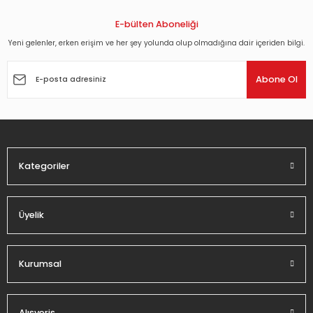
kullanarak tarafımıza iletebilirsiniz.
Görüş ve önerileriniz için teşekkür ederiz.
E-bülten Aboneliği
Yeni gelenler, erken erişim ve her şey yolunda olup olmadığına dair içeriden bilgi.
Ürün resmi kalitesiz, bozuk veya görüntülenemiyor.
Ürün açıklamasında eksik bilgiler bulunuyor.
Abone Ol
Ürün bilgilerinde hatalar bulunuyor.
Ürün fiyatı diğer sitelerden daha pahalı.
Bu ürüne benzer farklı alternatifler olmalı.
Kategoriler
Üyelik
Gönder
Kurumsal
Alışveriş