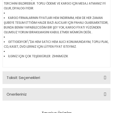
TERCİHİNİ BİLDİREBİLİR. TOPLU ÖDEME VE KARGO İÇİN MESAJ ATMANIZ İYİ
OLUR, DİYALOG İYİDİR.
KARGO FİRMALARININ FİYATLARI HEM İNDİRİMİM, HEM DE HER ZAMAN
ŞUBEYE TESLİM ETTİĞİM HALDE BAZI ALICILAR İÇİN PAHALI OLABİLMEKTEDİR,
BUNDA BENİM YAPABİLECEĞİM BİR ŞEY YOK, KARGO FİYATI YÜZÜNDEN
OLUMSUZ YORUM BIRAKILMASINI KABUL ETMEK MÜMKÜN DEĞİL .
GİTTİGİDİYOR\"DA HEM SATICI HEM ALICI KONUMUNDAYIM, TOPLU PLAK,
CD, KASET, DVD LERİNİZ İÇİN LÜTFEN FİYAT İSTEYİNİZ.
İLGİNİZ İÇİN ÇOK TEŞEKKÜRLER. ZİHNİMÜZİK
Taksit Seçenekleri
Önerileriniz
Bu ürünün fiyat bilgisi, resim, ürün açıklamalarında ve diğer
konularda yetersiz gördüğünüz noktaları öneri formunu