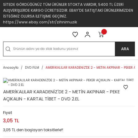
SİTEDE GÖRDÜĞÜNÜZ TÜM ÜRÜNLER STOKTA VARDIR, 5400 TL ÜZERİ
ALIŞVERİŞLERDE KARGO ÜCRETSİZDİR. EBAY'DE SATIŞTAKİ ÜRÜNLERİMİZDEN
İSTEĞİNİZ OLURSA İLETİŞİME GEÇİNİZ.
https://www.ebay.com/str/zihnimuzik
ARA
Anasayfa
DVD FİLM
AMERİKALILAR KARADENİZ'DE 2 - METİN AKPINAR - PEKER AÇI
AMERİKALILAR KARADENİZ'DE 2 - METİN AKPINAR - PEKER
AÇIKALIN - KARTAL TİBET - DVD 2.EL
Fiyat
3,05 TL
3,05 TL den başlayan taksitlerle!!