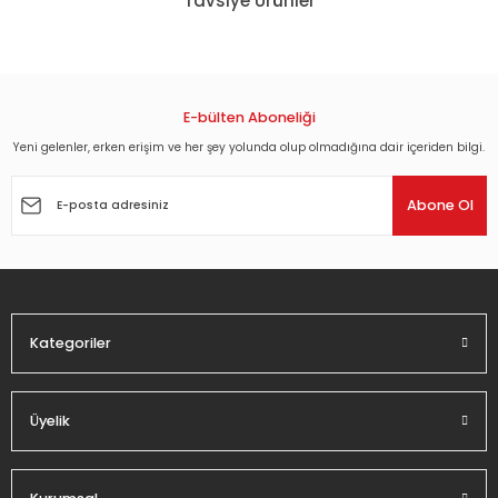
Tavsiye Ürünler
kullanarak tarafımıza iletebilirsiniz.
Görüş ve önerileriniz için teşekkür ederiz.
SÜMELA'NIN ŞİFRESİ TEMEL - ALPER KUL - RUHİ SARI - ASLIHAN GÜNER - ADEM KI
Ürün resmi kalitesiz, bozuk veya görüntülenemiyor.
Ürün açıklamasında eksik bilgiler bulunuyor.
E-bülten Aboneliği
44,82 TL
Ürün bilgilerinde hatalar bulunuyor.
Yeni gelenler, erken erişim ve her şey yolunda olup olmadığına dair içeriden bilgi.
Ürün fiyatı diğer sitelerden daha pahalı.
Abone Ol
Bu ürüne benzer farklı alternatifler olmalı.
Kategoriler
Gönder
Üyelik