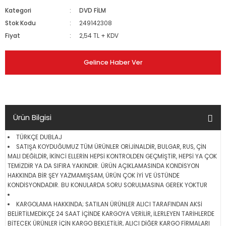
Kategori
DVD FİLM
Stok Kodu
249142308
Fiyat
2,54 TL + KDV
Gelince Haber Ver
Ürün Bilgisi
TÜRKÇE DUBLAJ
SATIŞA KOYDUĞUMUZ TÜM ÜRÜNLER ORİJİNALDİR, BULGAR, RUS, ÇİN
MALI DEĞİLDİR, İKİNCİ ELLERİN HEPSİ KONTROLDEN GEÇMİŞTİR, HEPSİ YA ÇOK
TEMİZDİR YA DA SIFIRA YAKINDIR. ÜRÜN AÇIKLAMASINDA KONDİSYON
HAKKINDA BİR ŞEY YAZMAMIŞSAM, ÜRÜN ÇOK İYİ VE ÜSTÜNDE
KONDİSYONDADIR. BU KONULARDA SORU SORULMASINA GEREK YOKTUR
KARGOLAMA HAKKINDA; SATILAN ÜRÜNLER ALICI TARAFINDAN AKSİ
BELİRTİLMEDİKÇE 24 SAAT İÇİNDE KARGOYA VERİLİR, İLERLEYEN TARİHLERDE
BİTECEK ÜRÜNLER İÇİN KARGO BEKLETİLİR, ALICI DİĞER KARGO FİRMALARI