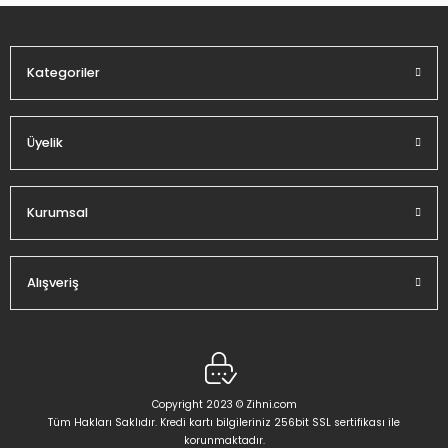
Ürün fiyatı diğer sitelerden daha pahalı.
Bu ürüne benzer farklı alternatifler olmalı.
Kategoriler
Üyelik
Gönder
Kurumsal
Alışveriş
Copyright 2023 © Zihni.com
Tüm Hakları Saklıdır. Kredi kartı bilgileriniz 256bit SSL sertifikası ile
korunmaktadır.