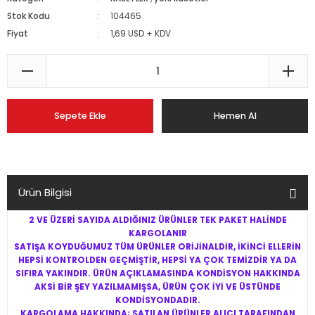
Stok Kodu
104465
Fiyat
1,69 USD + KDV
Sepete Ekle
Hemen Al
Ürün Bilgisi
2 VE ÜZERİ SAYIDA ALDIĞINIZ ÜRÜNLER TEK PAKET HALİNDE
KARGOLANIR
SATIŞA KOYDUĞUMUZ TÜM ÜRÜNLER ORİJİNALDİR, İKİNCİ ELLERİN
HEPSİ KONTROLDEN GEÇMİŞTİR, HEPSİ YA ÇOK TEMİZDİR YA DA
SIFIRA YAKINDIR. ÜRÜN AÇIKLAMASINDA KONDİSYON HAKKINDA
AKSİ BİR ŞEY YAZILMAMIŞSA, ÜRÜN ÇOK İYİ VE ÜSTÜNDE
KONDİSYONDADIR.
KARGOLAMA HAKKINDA; SATILAN ÜRÜNLER ALICI TARAFINDAN