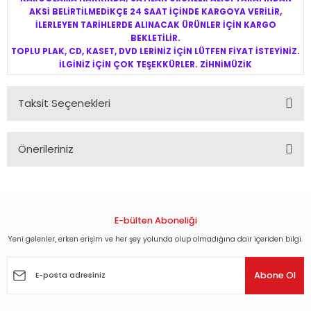
AKSİ BELİRTİLMEDİKÇE 24 SAAT İÇİNDE KARGOYA VERİLİR,
İLERLEYEN TARİHLERDE ALINACAK ÜRÜNLER İÇİN KARGO
BEKLETİLİR.
TOPLU PLAK, CD, KASET, DVD LERİNİZ İÇİN LÜTFEN FİYAT İSTEYİNİZ.
İLGİNİZ İÇİN ÇOK TEŞEKKÜRLER. ZİHNİMÜZİK
Taksit Seçenekleri
Önerileriniz
Bu ürünün fiyat bilgisi, resim, ürün açıklamalarında ve diğer
konularda yetersiz gördüğünüz noktaları öneri formunu
kullanarak tarafımıza iletebilirsiniz.
Görüş ve önerileriniz için teşekkür ederiz.
E-bülten Aboneliği
Yeni gelenler, erken erişim ve her şey yolunda olup olmadığına dair içeriden bilgi.
Ürün resmi kalitesiz, bozuk veya görüntülenemiyor.
Ürün açıklamasında eksik bilgiler bulunuyor.
Abone Ol
Ürün bilgilerinde hatalar bulunuyor.