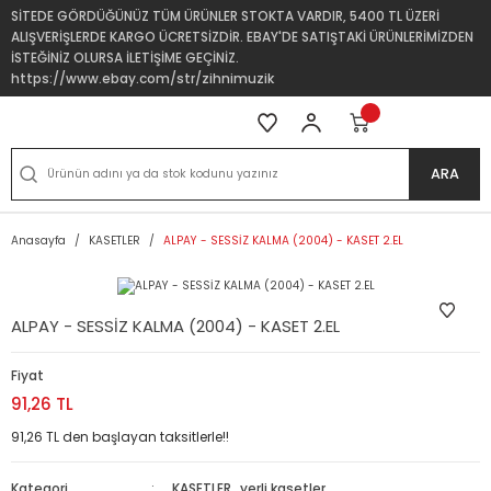
SİTEDE GÖRDÜĞÜNÜZ TÜM ÜRÜNLER STOKTA VARDIR, 5400 TL ÜZERİ
ALIŞVERİŞLERDE KARGO ÜCRETSİZDİR. EBAY'DE SATIŞTAKİ ÜRÜNLERİMİZDEN
İSTEĞİNİZ OLURSA İLETİŞİME GEÇİNİZ.
https://www.ebay.com/str/zihnimuzik
ARA
Anasayfa
KASETLER
ALPAY - SESSİZ KALMA (2004) - KASET 2.EL
ALPAY - SESSİZ KALMA (2004) - KASET 2.EL
Fiyat
91,26 TL
91,26 TL den başlayan taksitlerle!!
Kategori
KASETLER
,
yerli kasetler