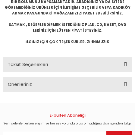
BİR BÖLÜMÜNÜ KAPSAMAKTADIR. ARADIĞINIZ YA DA SİTEDE
GÖREMEDİĞİNİZ ÜRÜNLER İÇİN İLETİŞİME GEÇEBİLİR VEYA KADIKÖY
AKMAR PASAJINDAKİ MAĞAZAMIZI ZİYARET EDEBİLİRSİNİZ.
SATMAK , DEĞERLENDİRMEK İSTEDİĞİNİZ PLAK, CD, KASET, DVD
LERİNİZ İÇİN LÜTFEN FİYAT İSTEYİNİZ.
İLGİNİZ İÇİN ÇOK TEŞEKKÜRLER. ZİHNİMÜZİK
Taksit Seçenekleri
Önerileriniz
Bu ürünün fiyat bilgisi, resim, ürün açıklamalarında ve diğer
konularda yetersiz gördüğünüz noktaları öneri formunu
kullanarak tarafımıza iletebilirsiniz.
Görüş ve önerileriniz için teşekkür ederiz.
E-bülten Aboneliği
Yeni gelenler, erken erişim ve her şey yolunda olup olmadığına dair içeriden bilgi.
Ürün resmi kalitesiz, bozuk veya görüntülenemiyor.