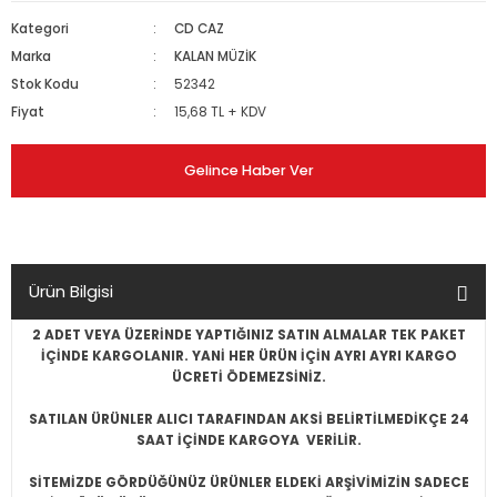
Kategori
CD CAZ
Marka
KALAN MÜZİK
Stok Kodu
52342
Fiyat
15,68 TL + KDV
Gelince Haber Ver
Ürün Bilgisi
2 ADET VEYA ÜZERİNDE YAPTIĞINIZ SATIN ALMALAR TEK PAKET
İÇİNDE KARGOLANIR. YANİ HER ÜRÜN İÇİN AYRI AYRI KARGO
ÜCRETİ ÖDEMEZSİNİZ.
SATILAN ÜRÜNLER ALICI TARAFINDAN AKSİ BELİRTİLMEDİKÇE 24
SAAT İÇİNDE KARGOYA VERİLİR.
SİTEMİZDE GÖRDÜĞÜNÜZ ÜRÜNLER ELDEKİ ARŞİVİMİZİN SADECE