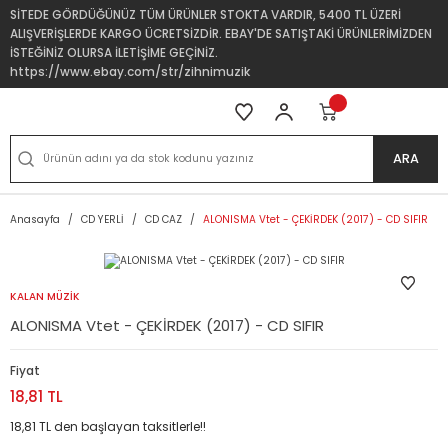
SİTEDE GÖRDÜĞÜNÜZ TÜM ÜRÜNLER STOKTA VARDIR, 5400 TL ÜZERİ
ALIŞVERİŞLERDE KARGO ÜCRETSİZDİR. EBAY'DE SATIŞTAKİ ÜRÜNLERİMİZDEN
İSTEĞİNİZ OLURSA İLETİŞİME GEÇİNİZ.
https://www.ebay.com/str/zihnimuzik
ARA
Anasayfa
CD YERLİ
CD CAZ
ALONISMA Vtet - ÇEKİRDEK (2017) - CD SIFIR
KALAN MÜZİK
ALONISMA Vtet - ÇEKİRDEK (2017) - CD SIFIR
Fiyat
18,81 TL
18,81 TL den başlayan taksitlerle!!