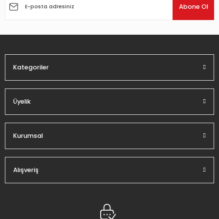
Ürün açıklamasında eksik bilgiler bulunuyor.
Abone Ol
Ürün bilgilerinde hatalar bulunuyor.
Ürün fiyatı diğer sitelerden daha pahalı.
Bu ürüne benzer farklı alternatifler olmalı.
Kategoriler
Üyelik
Gönder
Kurumsal
Alışveriş