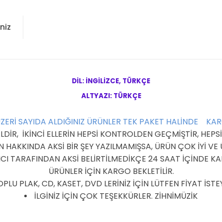
niz
DİL: İNGİLİZCE, TÜRKÇE
ALTYAZI: TÜRKÇE
ÜZERİ SAYIDA ALDIĞINIZ ÜRÜNLER TEK PAKET HALİNDE KA
R, İKİNCİ ELLERİN HEPSİ KONTROLDEN GEÇMİŞTİR, HEPSİ 
HAKKINDA AKSİ BİR ŞEY YAZILMAMIŞSA, ÜRÜN ÇOK İYİ V
I TARAFINDAN AKSİ BELİRTİLMEDİKÇE 24 SAAT İÇİNDE KAR
ÜRÜNLER İÇİN KARGO BEKLETİLİR.
PLU PLAK, CD, KASET, DVD LERİNİZ İÇİN LÜTFEN FİYAT İSTEY
İLGİNİZ İÇİN ÇOK TEŞEKKÜRLER. ZİHNİMÜZİK