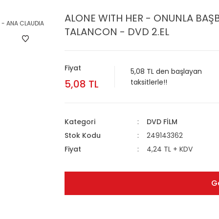
ALONE WITH HER - ONUNLA BAŞB
TALANCON - DVD 2.EL
Fiyat
5,08 TL den başlayan
5,08 TL
taksitlerle!!
Kategori
DVD FİLM
Stok Kodu
249143362
Fiyat
4,24 TL + KDV
G