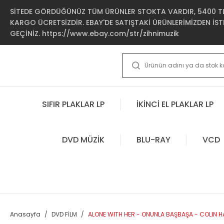
SİTEDE GÖRDÜĞÜNÜZ TÜM ÜRÜNLER STOKTA VARDIR, 5400 TL 
KARGO ÜCRETSİZDİR. EBAY'DE SATIŞTAKİ ÜRÜNLERİMİZDEN İSTE
GEÇİNİZ. https://www.ebay.com/str/zihnimuzik
SIFIR PLAKLAR LP
İKİNCİ EL PLAKLAR LP
DVD MÜZİK
BLU-RAY
VCD
Anasayfa
DVD FİLM
ALONE WITH HER - ONUNLA BAŞBAŞA - COLIN H