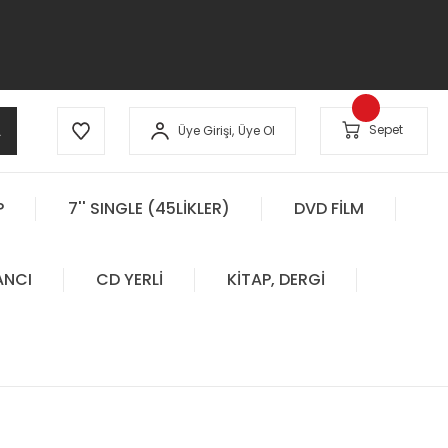
A
Sepet
Üye Girişi,
Üye Ol
P
7'' SINGLE (45LİKLER)
DVD FİLM
ANCI
CD YERLİ
KİTAP, DERGİ