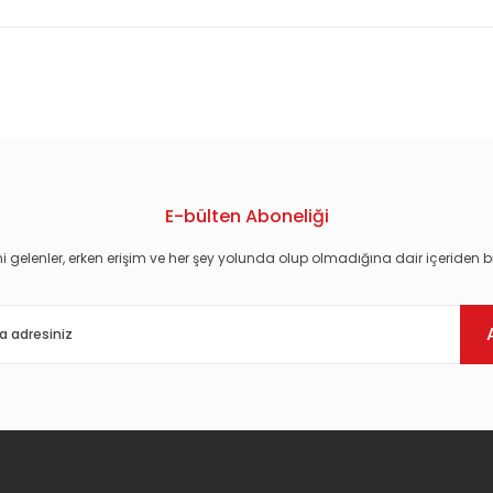
konularda yetersiz gördüğünüz noktaları öneri formunu kullanarak tarafım
E-bülten Aboneliği
i gelenler, erken erişim ve her şey yolunda olup olmadığına dair içeriden bi
Gönder