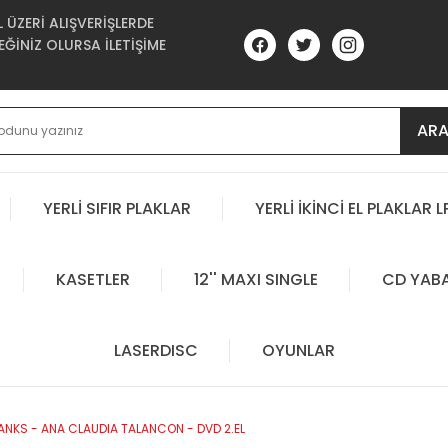
ÜZERİ ALIŞVERİŞLERDE
ĞİNİZ OLURSA İLETİŞİME
AR
YERLİ SIFIR PLAKLAR
YERLİ İKİNCİ EL PLAKLAR L
KASETLER
12'' MAXI SINGLE
CD YAB
LASERDISC
OYUNLAR
ANKS - ANA CLAUDIA TALANCON - DVD 2.EL