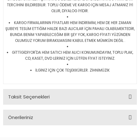
TERCİHİNİ BİLDİREBİLİR. TOPLU ÖDEME VE KARGO İÇİN MESAJ ATMANIZ İYİ
OLUR, DİYALOG İYİDİR.
KARGO FİRMALARININ FİYATLARI HEM İNDİRİMİM, HEM DE HER ZAMAN
ŞUBEYE TESLİM ETTİĞİM HALDE BAZI ALICILAR İÇİN PAHALI OLABİLMEKTEDİR,
BUNDA BENİM YAPABİLECEĞİM BİR ŞEY YOK, KARGO FİYATI YÜZÜNDEN
OLUMSUZ YORUM BIRAKILMASINI KABUL ETMEK MÜMKÜN DEĞİL .
GİTTİGİDİYOR'DA HEM SATICI HEM ALICI KONUMUNDAYIM, TOPLU PLAK,
CD, KASET, DVD LERİNİZ İÇİN LÜTFEN FİYAT İSTEYİNİZ.
İLGİNİZ İÇİN ÇOK TEŞEKKÜRLER. ZİHNİMÜZİK
Taksit Seçenekleri
Önerileriniz
Bu ürünün fiyat bilgisi, resim, ürün açıklamalarında ve diğer
konularda yetersiz gördüğünüz noktaları öneri formunu