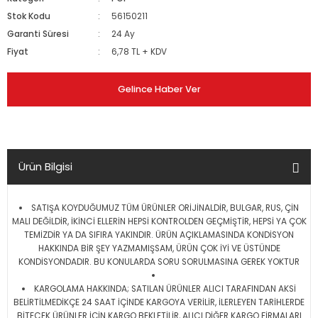
Stok Kodu
56150211
Garanti Süresi
24 Ay
Fiyat
6,78 TL + KDV
Gelince Haber Ver
Ürün Bilgisi
SATIŞA KOYDUĞUMUZ TÜM ÜRÜNLER ORİJİNALDİR, BULGAR, RUS, ÇİN
MALI DEĞİLDİR, İKİNCİ ELLERİN HEPSİ KONTROLDEN GEÇMİŞTİR, HEPSİ YA ÇOK
TEMİZDİR YA DA SIFIRA YAKINDIR. ÜRÜN AÇIKLAMASINDA KONDİSYON
HAKKINDA BİR ŞEY YAZMAMIŞSAM, ÜRÜN ÇOK İYİ VE ÜSTÜNDE
KONDİSYONDADIR. BU KONULARDA SORU SORULMASINA GEREK YOKTUR
KARGOLAMA HAKKINDA; SATILAN ÜRÜNLER ALICI TARAFINDAN AKSİ
BELİRTİLMEDİKÇE 24 SAAT İÇİNDE KARGOYA VERİLİR, İLERLEYEN TARİHLERDE
BİTECEK ÜRÜNLER İÇİN KARGO BEKLETİLİR, ALICI DİĞER KARGO FİRMALARI