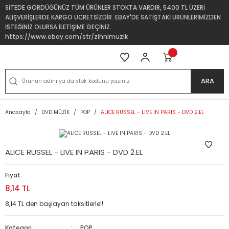
SİTEDE GÖRDÜĞÜNÜZ TÜM ÜRÜNLER STOKTA VARDIR, 5400 TL ÜZERİ
ALIŞVERİŞLERDE KARGO ÜCRETSİZDİR. EBAY'DE SATIŞTAKİ ÜRÜNLERİMİZDEN
İSTEĞİNİZ OLURSA İLETİŞİME GEÇİNİZ.
https://www.ebay.com/str/zihnimuzik
ARA
Anasayfa
DVD MÜZİK
POP
ALICE RUSSEL - LIVE IN PARIS - DVD 2.EL
ALICE RUSSEL - LIVE IN PARIS - DVD 2.EL
Fiyat
8,14 TL
8,14 TL den başlayan taksitlerle!!
Kategori
POP