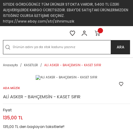
SİTEDE GÖRDÜĞÜNÜZ TÜM ÜRÜNLER STOKTA VARDIR, 5400 TL ÜZERİ
ALIŞVERİŞLERDE KARGO ÜCRETSİZDİR. EBAY'DE SATIŞTAKİ ÜRÜNLERİMİZDEN
İSTEĞİNİZ OLURSA İLETİŞİME GEÇİNİZ.
https://www.ebay.com/str/zihnimuzik
ARA
Anasayfa
KASETLER
ALİ ASKER - BAHÇEMSİN - KASET SIFIR
ADA MÜZİK
ALİ ASKER - BAHÇEMSİN - KASET SIFIR
Fiyat
135,00 TL
135,00 TL den başlayan taksitlerle!!