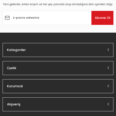
Yeni gelenler, erken erişim ve her şey yolunda olup olmadığına dair içeriden bilgi.
Ürün resmi kalitesiz, bozuk veya görüntülenemiyor.
Ürün açıklamasında eksik bilgiler bulunuyor.
Abone Ol
Ürün bilgilerinde hatalar bulunuyor.
Ürün fiyatı diğer sitelerden daha pahalı.
Bu ürüne benzer farklı alternatifler olmalı.
Kategoriler
Üyelik
Gönder
Kurumsal
Alışveriş