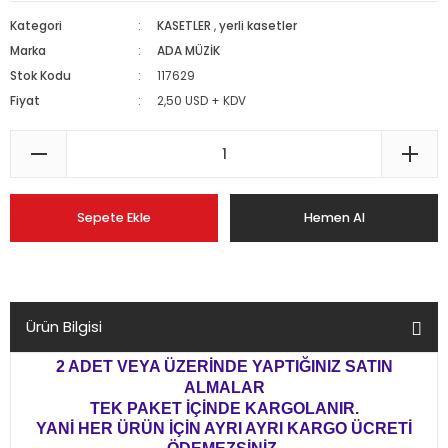
Kategori
KASETLER
,
yerli kasetler
Marka
ADA MÜZİK
Stok Kodu
117629
Fiyat
2,50 USD + KDV
Sepete Ekle
Hemen Al
Ürün Bilgisi
2 ADET VEYA ÜZERİNDE YAPTIĞINIZ SATIN
ALMALAR
TEK PAKET İÇİNDE KARGOLANIR.
YANİ HER ÜRÜN İÇİN AYRI AYRI KARGO ÜCRETİ