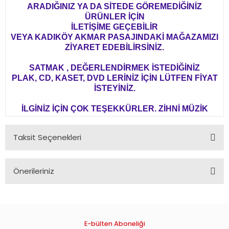
ARADIĞINIZ YA DA SİTEDE GÖREMEDİĞİNİZ
ÜRÜNLER İÇİN
İLETİŞİME GEÇEBİLİR
VEYA KADIKÖY AKMAR PASAJINDAKİ MAĞAZAMIZI
ZİYARET EDEBİLİRSİNİZ.
SATMAK , DEĞERLENDİRMEK İSTEDİĞİNİZ
PLAK, CD, KASET, DVD LERİNİZ İÇİN LÜTFEN FİYAT
İSTEYİNİZ.
İLGİNİZ İÇİN ÇOK TEŞEKKÜRLER. ZİHNİ MÜZİK
Taksit Seçenekleri
Önerileriniz
Bu ürünün fiyat bilgisi, resim, ürün açıklamalarında ve diğer
konularda yetersiz gördüğünüz noktaları öneri formunu
kullanarak tarafımıza iletebilirsiniz.
Görüş ve önerileriniz için teşekkür ederiz.
E-bülten Aboneliği