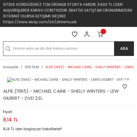
SİTEDE GÖRDÜĞÜNÜZ TÜM ÜRÜNLER STOKTA VARDIR, 5400 TL ÜZERİ
ALIŞVERİŞLERDE KARGO ÜCRETSİZDİR. EBAY'DE SATIŞTAKİ ÜRÜNLERİMİZDEN
İSTEĞİNİZ OLURSA İLETİŞİME GEÇİNİZ.
https://www.ebay.com/str/zihnimuzik
ARA
Anasayfa
DVD FİLM
ALFIE (1965) - MICHAEL CAINE - SHELLY WINTERS - LEWIS G
ALFIE (1965) - MICHAEL CAINE - SHELLY WINTERS - LEWIS
GILBERT - DVD 2.EL
Fiyat
8,14 TL
8,14 TL den başlayan taksitlerle!!