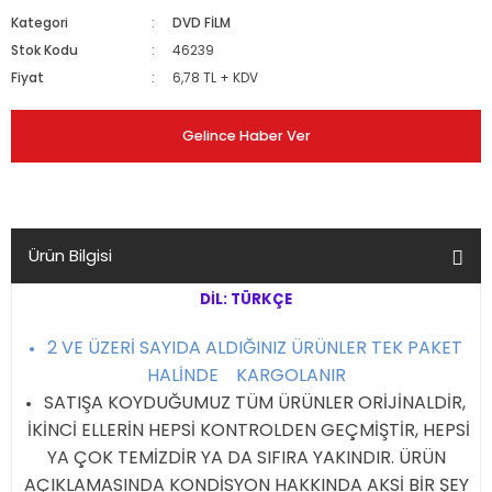
Kategori
DVD FİLM
Stok Kodu
46239
Fiyat
6,78 TL + KDV
Gelince Haber Ver
Ürün Bilgisi
DİL: TÜRKÇE
2 VE ÜZERİ SAYIDA ALDIĞINIZ ÜRÜNLER TEK PAKET
HALİNDE KARGOLANIR
SATIŞA KOYDUĞUMUZ TÜM ÜRÜNLER ORİJİNALDİR,
İKİNCİ ELLERİN HEPSİ KONTROLDEN GEÇMİŞTİR, HEPSİ
YA ÇOK TEMİZDİR YA DA SIFIRA YAKINDIR. ÜRÜN
AÇIKLAMASINDA KONDİSYON HAKKINDA AKSİ BİR ŞEY