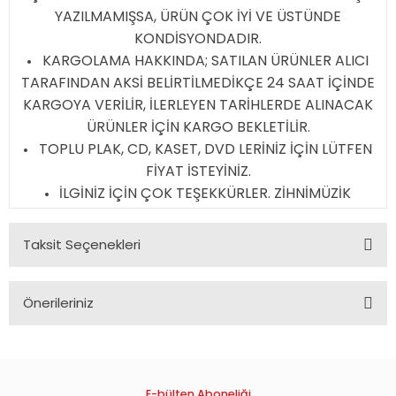
YAZILMAMIŞSA, ÜRÜN ÇOK İYİ VE ÜSTÜNDE
KONDİSYONDADIR.
KARGOLAMA HAKKINDA; SATILAN ÜRÜNLER ALICI
TARAFINDAN AKSİ BELİRTİLMEDİKÇE 24 SAAT İÇİNDE
KARGOYA VERİLİR, İLERLEYEN TARİHLERDE ALINACAK
ÜRÜNLER İÇİN KARGO BEKLETİLİR.
TOPLU PLAK, CD, KASET, DVD LERİNİZ İÇİN LÜTFEN
FİYAT İSTEYİNİZ.
İLGİNİZ İÇİN ÇOK TEŞEKKÜRLER. ZİHNİMÜZİK
Taksit Seçenekleri
Önerileriniz
Bu ürünün fiyat bilgisi, resim, ürün açıklamalarında ve diğer
konularda yetersiz gördüğünüz noktaları öneri formunu
kullanarak tarafımıza iletebilirsiniz.
Görüş ve önerileriniz için teşekkür ederiz.
E-bülten Aboneliği