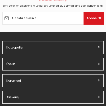
Yeni gelenler, erken erişim ve her şey yolunda olup olmadığına dair içeriden bilgi.
Ürün resmi kalitesiz, bozuk veya görüntülenemiyor.
Ürün açıklamasında eksik bilgiler bulunuyor.
Abone Ol
Ürün bilgilerinde hatalar bulunuyor.
Ürün fiyatı diğer sitelerden daha pahalı.
Bu ürüne benzer farklı alternatifler olmalı.
Kategoriler
Üyelik
Gönder
Kurumsal
Alışveriş