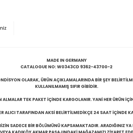
niz
MADE IN GERMANY
CATALOGUE NO: W0343CD 9362-43700-2
NDİSYON OLARAK, ÜRÜN AÇIKLAMALARINDA BİR ŞEY BELİRTİL
KULLANILMAMIŞ SIFIR GİBİDİR.
N ALMALAR TEK PAKET İÇİNDE KARGOLANIR. YANİ HER ÜRÜN İÇİ
R ALICI TARAFINDAN AKSİ BELİRTİLMEDİKÇE 24 SAAT İÇİNDE K
ZİN SADECE BİR BÖLÜMÜNÜ KAPSAMAKTADIR. ARADIĞINIZ YA D
 VEYA KADIKÖY AKMAR PASAJINDAKİ MAĞAZAMIZI ZİYARET EDEB