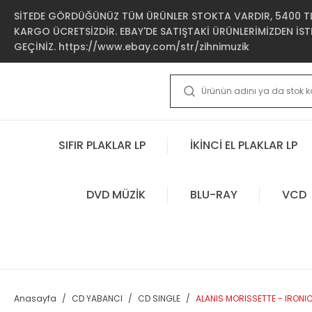
SİTEDE GÖRDÜĞÜNÜZ TÜM ÜRÜNLER STOKTA VARDIR, 5400 TL 
KARGO ÜCRETSİZDİR. EBAY'DE SATIŞTAKİ ÜRÜNLERİMİZDEN İSTE
GEÇİNİZ. https://www.ebay.com/str/zihnimuzik
SIFIR PLAKLAR LP
İKİNCİ EL PLAKLAR LP
DVD MÜZİK
BLU-RAY
VCD
Anasayfa
CD YABANCI
CD SINGLE
ALANIS MORISSETTE - IRONIC