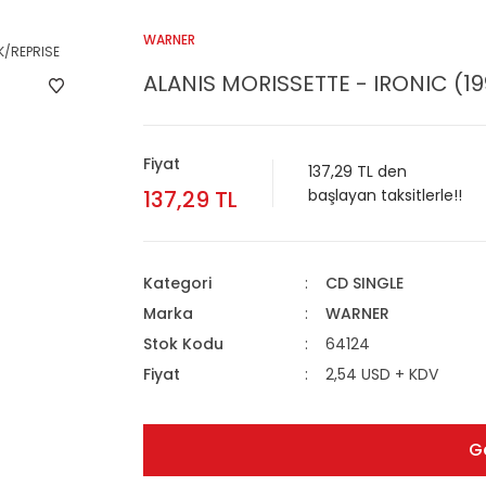
WARNER
ALANIS MORISSETTE - IRONIC (19
Fiyat
137,29 TL den
137,29 TL
başlayan taksitlerle!!
Kategori
CD SINGLE
Marka
WARNER
Stok Kodu
64124
Fiyat
2,54 USD + KDV
G