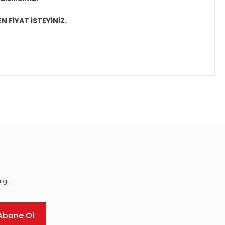
N FİYAT İSTEYİNİZ.
ıza iletebilirsiniz.
lgi.
Abone Ol