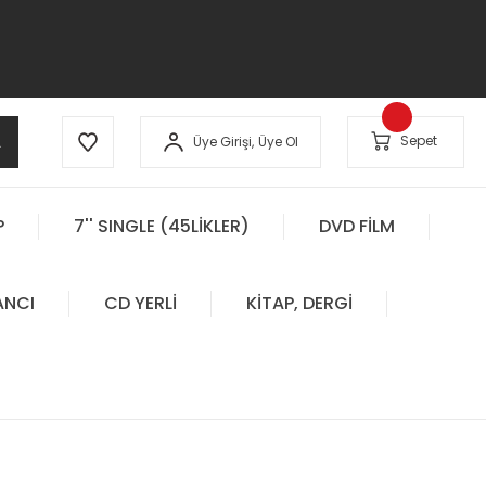
A
Sepet
Üye Girişi,
Üye Ol
P
7'' SINGLE (45LİKLER)
DVD FİLM
ANCI
CD YERLİ
KİTAP, DERGİ