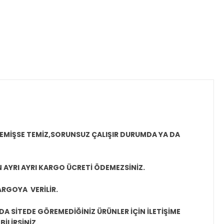
MEMİŞSE TEMİZ,SORUNSUZ ÇALIŞIR DURUMDA YA DA
N AYRI AYRI KARGO ÜCRETİ ÖDEMEZSİNİZ.
ARGOYA VERİLİR.
A SİTEDE GÖREMEDİĞİNİZ ÜRÜNLER İÇİN İLETİŞİME
İLİRSİNİZ.