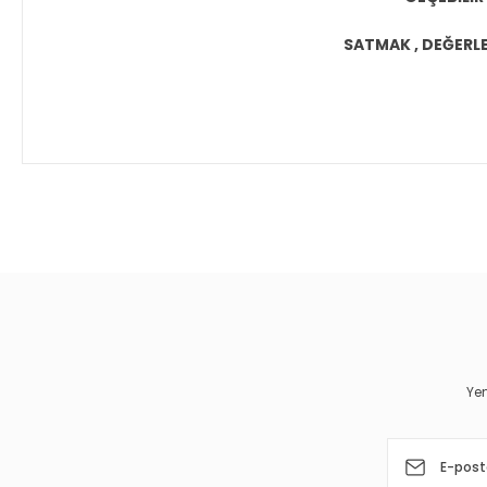
SATMAK , DEĞERLEN
Bu ürünün fiyat bilgisi, resim, ürün açıklamalarında ve diğer 
Görüş ve önerileriniz için teşekkür ederiz.
Ürün resmi kalitesiz, bozuk veya görüntülenemiyor.
Ürün açıklamasında eksik bilgiler bulunuyor.
Ürün bilgilerinde hatalar bulunuyor.
Yen
Ürün fiyatı diğer sitelerden daha pahalı.
Bu ürüne benzer farklı alternatifler olmalı.