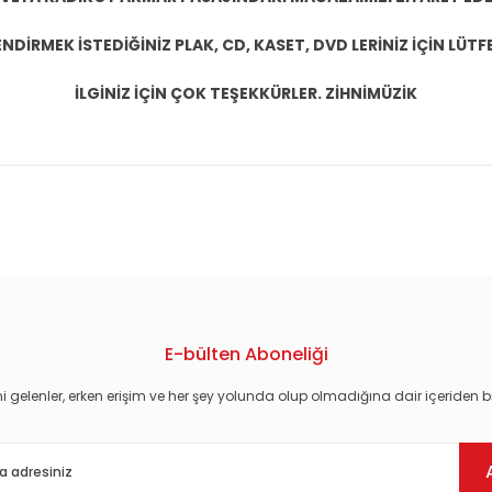
DİRMEK İSTEDİĞİNİZ PLAK, CD, KASET, DVD LERİNİZ İÇİN LÜTFE
İLGİNİZ İÇİN ÇOK TEŞEKKÜRLER. ZİHNİMÜZİK
konularda yetersiz gördüğünüz noktaları öneri formunu kullanarak tarafım
E-bülten Aboneliği
i gelenler, erken erişim ve her şey yolunda olup olmadığına dair içeriden bi