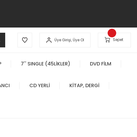
A
Sepet
Üye Girişi,
Üye Ol
P
7'' SINGLE (45LİKLER)
DVD FİLM
ANCI
CD YERLİ
KİTAP, DERGİ