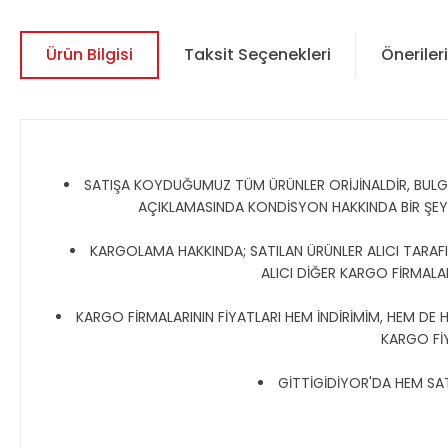
Ürün Bilgisi
Taksit Seçenekleri
Önerileri
SATIŞA KOYDUĞUMUZ TÜM ÜRÜNLER ORİJİNALDİR, BULGAR,
AÇIKLAMASINDA KONDİSYON HAKKINDA BİR ŞE
KARGOLAMA HAKKINDA; SATILAN ÜRÜNLER ALICI TARAFIN
ALICI DİĞER KARGO FİRMALAR
KARGO FİRMALARININ FİYATLARI HEM İNDİRİMİM, HEM DE 
KARGO Fİ
GİTTİGİDİYOR'DA HEM SATI