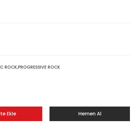
R
IC ROCK,PROGRESSIVE ROCK
te Ekle
Hemen Al