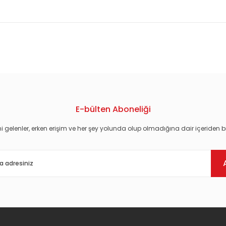
konularda yetersiz gördüğünüz noktaları öneri formunu kullanarak tarafım
E-bülten Aboneliği
i gelenler, erken erişim ve her şey yolunda olup olmadığına dair içeriden bi
Gönder