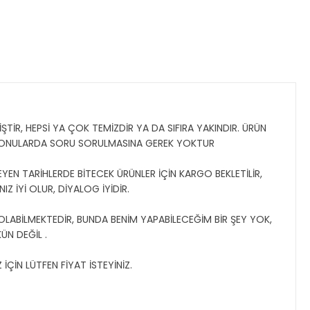
TİR, HEPSİ YA ÇOK TEMİZDİR YA DA SIFIRA YAKINDIR. ÜRÜN
 KONULARDA SORU SORULMASINA GEREK YOKTUR
YEN TARİHLERDE BİTECEK ÜRÜNLER İÇİN KARGO BEKLETİLİR,
Z İYİ OLUR, DİYALOG İYİDİR.
 OLABİLMEKTEDİR, BUNDA BENİM YAPABİLECEĞİM BİR ŞEY YOK,
N DEĞİL .
ÇİN LÜTFEN FİYAT İSTEYİNİZ.