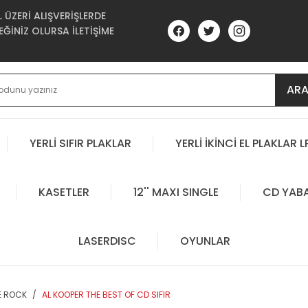
ÜZERİ ALIŞVERİŞLERDE
ĞİNİZ OLURSA İLETİŞİME
AR
YERLİ SIFIR PLAKLAR
YERLİ İKİNCİ EL PLAKLAR L
KASETLER
12'' MAXI SINGLE
CD YAB
LASERDISC
OYUNLAR
E ROCK
AL KOOPER THE BEST OF CD SIFIR