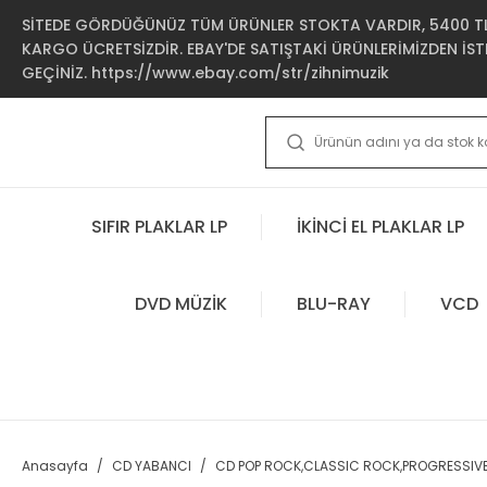
SİTEDE GÖRDÜĞÜNÜZ TÜM ÜRÜNLER STOKTA VARDIR, 5400 TL 
KARGO ÜCRETSİZDİR. EBAY'DE SATIŞTAKİ ÜRÜNLERİMİZDEN İSTE
GEÇİNİZ. https://www.ebay.com/str/zihnimuzik
SIFIR PLAKLAR LP
İKİNCİ EL PLAKLAR LP
DVD MÜZİK
BLU-RAY
VCD
Anasayfa
CD YABANCI
CD POP ROCK,CLASSIC ROCK,PROGRESSIV