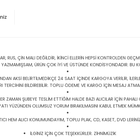
niz
 RUS, ÇİN MALI DEĞİLDİR, İKİNCİ ELLERİN HEPSİ KONTROLDEN GEÇMİŞ
Y YAZMAMIŞSAM, ÜRÜN ÇOK İYİ VE ÜSTÜNDE KONDİSYONDADIR. BU
DAN AKSİ BELİRTİLMEDİKÇE 24 SAAT İÇİNDE KARGOYA VERİLİR, İLERLE
I TERCİHİNİ BİLDİREBİLİR. TOPLU ÖDEME VE KARGO İÇİN MESAJ ATMANI
HER ZAMAN ŞUBEYE TESLİM ETTİĞİM HALDE BAZI ALICILAR İÇİN PAHALI
YATI YÜZÜNDEN OLUMSUZ YORUM BIRAKILMASINI KABUL ETMEK MÜMKÜ
CI HEM ALICI KONUMUNDAYIM, TOPLU PLAK, CD, KASET, DVD LERİNİZ İ
İLGİNİZ İÇİN ÇOK TEŞEKKÜRLER. ZİHNİMÜZİK