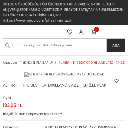
SİTEDE GÖRDÜĞÜNÜZ TÜM ÜRÜNLER STOKTA VARDIR, 5400 TL ÜZERİ
ALIŞVERİŞLERDE KARGO ÜCRETSİZDİR. EBAY'DE SATIŞTAKİ ÜRÜNLERİMİZDEN
İSTEĞİNİZ OLURSA İLETİŞİME GEÇİNİZ.
https://www.ebay.com/str/zihnimuzik
ARA
Anasayfa
İKİNCİ EL PLAKLAR LP
AL HIRT - THE BEST OF DIXIELAND JAZZ - LP 2.EL 
AL HIRT - THE BEST OF DIXIELAND JAZZ - LP 2.EL PLAK
Fiyat
183,05 TL
183,05 TL den başlayan taksitlerle!!
Kategori
İKİNCİ EL PLAKLAR LP
,
PLAK JAZZ
,
KAMPANYA