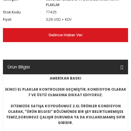
PLAKLAR
Stok Kodu
77425
Fiyat
3,39 USD + KDV
Gelince Haber Ver
Ürün Bilgisi
AMERİKAN BASKI
İKİNCİ EL PLAKLAR KONTROLDEN GEÇMİŞTİR, KONDİSYON OLARAK
7 VE ÜSTÜ OLMASINA DİKKAT EDİYORUZ.
SİTEMİZDE SATIŞA KOYDUĞUMUZ 2.EL ÜRÜNLER KONDİSYON
OLARAK, "ÜRÜN BİLGİSİ" BÖLÜMÜNDE BİR ŞEY BELİRTİLMEMİŞSE
TEMİZ,SORUNSUZ ÇALIŞIR DURUMDA YA DA KULLANILMAMIŞ SIFIR
GİBİDİR.