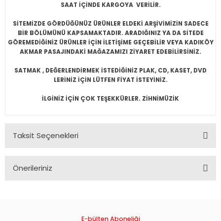
SAAT İÇİNDE KARGOYA VERİLİR.
SİTEMİZDE GÖRDÜĞÜNÜZ ÜRÜNLER ELDEKİ ARŞİVİMİZİN SADECE
BİR BÖLÜMÜNÜ KAPSAMAKTADIR. ARADIĞINIZ YA DA SİTEDE
GÖREMEDİĞİNİZ ÜRÜNLER İÇİN İLETİŞİME GEÇEBİLİR VEYA KADIKÖY
AKMAR PASAJINDAKİ MAĞAZAMIZI ZİYARET EDEBİLİRSİNİZ.
SATMAK , DEĞERLENDİRMEK İSTEDİĞİNİZ PLAK, CD, KASET, DVD
LERİNİZ İÇİN LÜTFEN FİYAT İSTEYİNİZ.
İLGİNİZ İÇİN ÇOK TEŞEKKÜRLER. ZİHNİMÜZİK
Taksit Seçenekleri
Önerileriniz
Bu ürünün fiyat bilgisi, resim, ürün açıklamalarında ve diğer
konularda yetersiz gördüğünüz noktaları öneri formunu
kullanarak tarafımıza iletebilirsiniz.
Görüş ve önerileriniz için teşekkür ederiz.
E-bülten Aboneliği