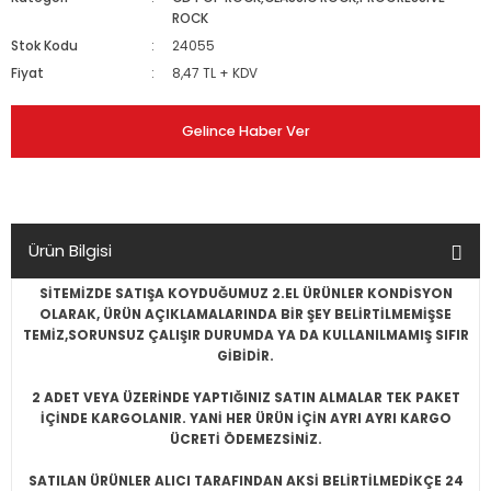
ROCK
Stok Kodu
24055
Fiyat
8,47 TL + KDV
Gelince Haber Ver
Ürün Bilgisi
SİTEMİZDE SATIŞA KOYDUĞUMUZ 2.EL ÜRÜNLER KONDİSYON
OLARAK, ÜRÜN AÇIKLAMALARINDA BİR ŞEY BELİRTİLMEMİŞSE
TEMİZ,SORUNSUZ ÇALIŞIR DURUMDA YA DA KULLANILMAMIŞ SIFIR
GİBİDİR.
2 ADET VEYA ÜZERİNDE YAPTIĞINIZ SATIN ALMALAR TEK PAKET
İÇİNDE KARGOLANIR. YANİ HER ÜRÜN İÇİN AYRI AYRI KARGO
ÜCRETİ ÖDEMEZSİNİZ.
SATILAN ÜRÜNLER ALICI TARAFINDAN AKSİ BELİRTİLMEDİKÇE 24