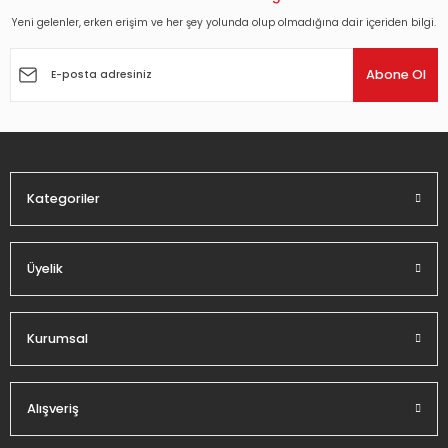
Yeni gelenler, erken erişim ve her şey yolunda olup olmadığına dair içeriden bilgi.
Ürün resmi kalitesiz, bozuk veya görüntülenemiyor.
Ürün açıklamasında eksik bilgiler bulunuyor.
Abone Ol
Ürün bilgilerinde hatalar bulunuyor.
Ürün fiyatı diğer sitelerden daha pahalı.
Bu ürüne benzer farklı alternatifler olmalı.
Kategoriler
Üyelik
Gönder
Kurumsal
Alışveriş