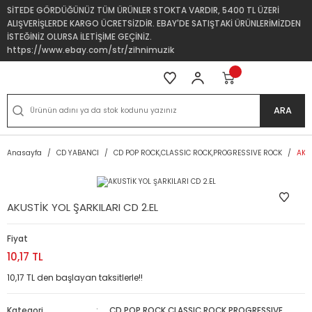
SİTEDE GÖRDÜĞÜNÜZ TÜM ÜRÜNLER STOKTA VARDIR, 5400 TL ÜZERİ
ALIŞVERİŞLERDE KARGO ÜCRETSİZDİR. EBAY'DE SATIŞTAKİ ÜRÜNLERİMİZDEN
İSTEĞİNİZ OLURSA İLETİŞİME GEÇİNİZ.
https://www.ebay.com/str/zihnimuzik
ARA
Anasayfa
CD YABANCI
CD POP ROCK,CLASSIC ROCK,PROGRESSIVE ROCK
AKUS
AKUSTİK YOL ŞARKILARI CD 2.EL
Fiyat
10,17 TL
10,17 TL den başlayan taksitlerle!!
Kategori
CD POP ROCK,CLASSIC ROCK,PROGRESSIVE