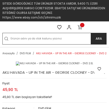
SİTEDE GÖRDÜĞÜNÜZ TÜM ÜRÜNLER STOKTA VARDIR, 5400 TL ÜZERİ
ALIŞVERİŞLERDE KARGO ÜCRETSİZDİR. EBAY'DE SATIŞTAKİ ÜRÜNLERİMİZDEN
İSTEĞİNİZ OLURSA İLETİŞİME GEÇİNİZ.
https://www.ebay.com/str/zihnimuzik
ARA
Anasayfa
DVD FİLM
AKLI HAVADA - UP IN THE AIR - GEORGE CLOONEY - DVD 2.E
AKLI HAVADA - UP IN THE AIR - GEORGE CLOONEY - DVD 2.EL
Fiyat
45,90 TL
45,90 TL den başlayan taksitlerle!!
Kategori
DVD FİLM