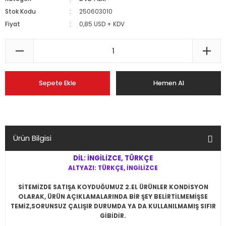
Stok Kodu
250603010
Fiyat
0,85 USD + KDV
Sepete Ekle
Hemen Al
Ürün Bilgisi
DİL: İNGİLİZCE, TÜRKÇE
ALTYAZI: TÜRKÇE, İNGİLİZCE
SİTEMİZDE SATIŞA KOYDUĞUMUZ 2.EL ÜRÜNLER KONDİSYON
OLARAK, ÜRÜN AÇIKLAMALARINDA BİR ŞEY BELİRTİLMEMİŞSE
TEMİZ,SORUNSUZ ÇALIŞIR DURUMDA YA DA KULLANILMAMIŞ SIFIR
GİBİDİR.